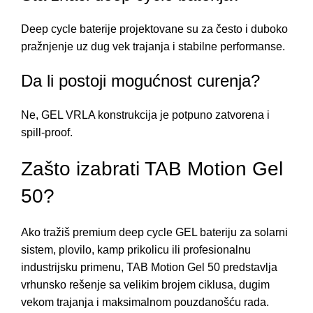
Deep cycle baterije projektovane su za često i duboko
pražnjenje uz dug vek trajanja i stabilne performanse.
Da li postoji mogućnost curenja?
Ne, GEL VRLA konstrukcija je potpuno zatvorena i
spill-proof.
Zašto izabrati TAB Motion Gel
50?
Ako tražiš premium deep cycle GEL bateriju za solarni
sistem, plovilo, kamp prikolicu ili profesionalnu
industrijsku primenu, TAB Motion Gel 50 predstavlja
vrhunsko rešenje sa velikim brojem ciklusa, dugim
vekom trajanja i maksimalnom pouzdanošću rada.