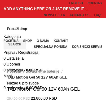
ENGLISH
COUNTRY
ADD ANYTHING HERE OR JUST REMOVE IT…
NEWSLETTER
CONTACT US
FAQS
Kategorije
Kategorija
POČETNA
SHOP
O NAMA
KONTAKT
SEARCH
SPECIJALNA PONUDA
KORISNIČKI SERVIS
Prijava / Registracija
-14%
0
Lista želja
0
Uporedi
Klik za uvećanje
0
proizvoda
/
0,00
RSD
Početna
Stacionarne baterije
Meni
TAB Motion Gel 50 12V 60Ah GEL
Nazad u proizvode
0
proizvoda
/
0,00
RSD
TAB Motion Gel 50 12V 60Ah GEL
21.800,00
RSD
25.400,00
RSD