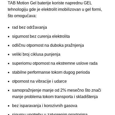
TAB Motion Gel baterije koriste naprednu GEL
tehnologiju gde je elektrolit imobilizovan u gel formi,
što omogućava:
rad bez održavanja
sigurnost bez curenja elektrolita
odličnu otpornost na duboka pražnjenja
veliki broj ciklusa punjenja
superiornu otpornost na ekstremne uslove rada
stabilne performanse tokom dugog perioda
otpornost na vibracije i udarce
samopražnjenje manje od 2% mesečno što znači
manje problema tokom transporta i skladištenja
bez isparavanja i korozivnih gasova
sigurnu upotrebu u zatvorenim prostorima