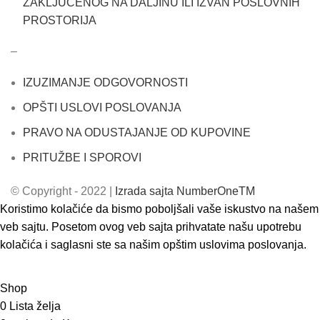
ZAKLJUČENOG NA DALJINU ILI IZVAN POSLOVNIH
PROSTORIJA
–
IZUZIMANJE ODGOVORNOSTI
OPŠTI USLOVI POSLOVANJA
PRAVO NA ODUSTAJANJE OD KUPOVINE
PRITUŽBE I SPOROVI
© Copyright - 2022 |
Izrada sajta NumberOneTM
Koristimo kolačiće da bismo poboljšali vaše iskustvo na našem
veb sajtu. Posetom ovog veb sajta prihvatate našu upotrebu
kolačića i saglasni ste sa našim opštim uslovima poslovanja.
ACCEPT
Shop
0
Lista želja