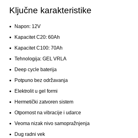
Ključne karakteristike
Napon: 12V
Kapacitet C20: 60Ah
Kapacitet C100: 70Ah
Tehnologija: GEL VRLA
Deep cycle baterija
Potpuno bez održavanja
Elektrolit u gel formi
Hermetički zatvoren sistem
Otpornost na vibracije i udarce
Veoma nizak nivo samopražnjenja
Dug radni vek