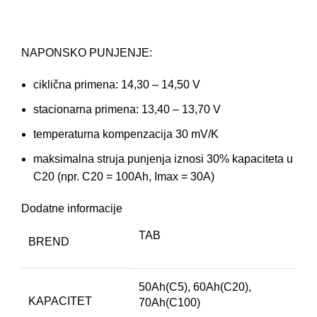
NAPONSKO PUNJENJE:
ciklična primena: 14,30 – 14,50 V
stacionarna primena: 13,40 – 13,70 V
temperaturna kompenzacija 30 mV/K
maksimalna struja punjenja iznosi 30% kapaciteta u
C20 (npr. C20 = 100Ah, Imax = 30A)
Dodatne informacije
TAB
BREND
50Ah(C5), 60Ah(C20),
KAPACITET
70Ah(C100)