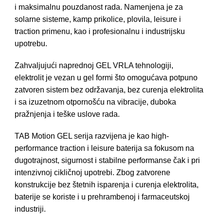
i maksimalnu pouzdanost rada. Namenjena je za
solarne sisteme, kamp prikolice, plovila, leisure i
traction primenu, kao i profesionalnu i industrijsku
upotrebu.
Zahvaljujući naprednoj GEL VRLA tehnologiji,
elektrolit je vezan u gel formi što omogućava potpuno
zatvoren sistem bez održavanja, bez curenja elektrolita
i sa izuzetnom otpornošću na vibracije, duboka
pražnjenja i teške uslove rada.
TAB Motion GEL serija razvijena je kao high-
performance traction i leisure baterija sa fokusom na
dugotrajnost, sigurnost i stabilne performanse čak i pri
intenzivnoj cikličnoj upotrebi. Zbog zatvorene
konstrukcije bez štetnih isparenja i curenja elektrolita,
baterije se koriste i u prehrambenoj i farmaceutskoj
industriji.