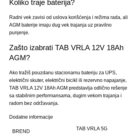
Koliko traje baterija?
Radni vek zavisi od uslova korišćenja i režima rada, ali
AGM baterije imaju dug vek trajanja uz pravilno
punjenje.
Zašto izabrati TAB VRLA 12V 18Ah
AGM?
Ako tražiš pouzdanu stacionarnu bateriju za UPS,
električni skuter, električni bicikl ili rezervno napajanje,
TAB VRLA 12V 18Ah AGM predstavlja odlično rešenje
sa stabilnim performansama, dugim vekom trajanja i
radom bez održavanja.
Dodatne informacije
TAB VRLA 5G
BREND