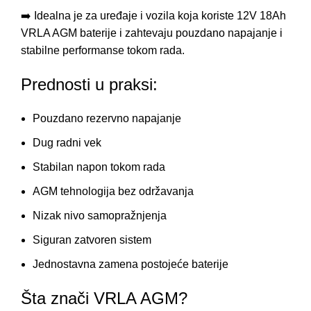
➡️ Idealna je za uređaje i vozila koja koriste 12V 18Ah
VRLA AGM baterije i zahtevaju pouzdano napajanje i
stabilne performanse tokom rada.
Prednosti u praksi:
Pouzdano rezervno napajanje
Dug radni vek
Stabilan napon tokom rada
AGM tehnologija bez održavanja
Nizak nivo samopražnjenja
Siguran zatvoren sistem
Jednostavna zamena postojeće baterije
Šta znači VRLA AGM?