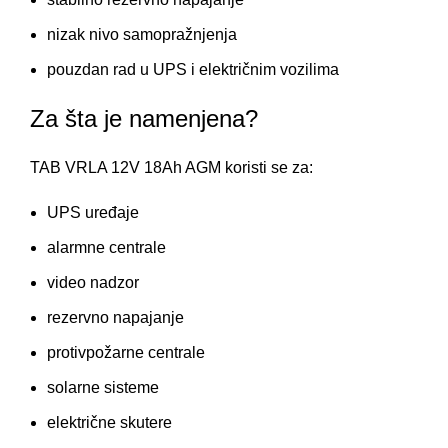
nizak nivo samopražnjenja
pouzdan rad u UPS i električnim vozilima
Za šta je namenjena?
TAB VRLA 12V 18Ah AGM koristi se za:
UPS uređaje
alarmne centrale
video nadzor
rezervno napajanje
protivpožarne centrale
solarne sisteme
električne skutere