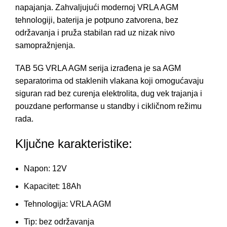
napajanja. Zahvaljujući modernoj VRLA AGM
tehnologiji, baterija je potpuno zatvorena, bez
održavanja i pruža stabilan rad uz nizak nivo
samopražnjenja.
TAB 5G VRLA AGM serija izrađena je sa AGM
separatorima od staklenih vlakana koji omogućavaju
siguran rad bez curenja elektrolita, dug vek trajanja i
pouzdane performanse u standby i cikličnom režimu
rada.
Ključne karakteristike:
Napon: 12V
Kapacitet: 18Ah
Tehnologija: VRLA AGM
Tip: bez održavanja