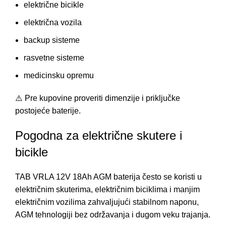
električne bicikle
električna vozila
backup sisteme
rasvetne sisteme
medicinsku opremu
⚠️ Pre kupovine proveriti dimenzije i priključke
postojeće baterije.
Pogodna za električne skutere i
bicikle
TAB VRLA 12V 18Ah AGM baterija često se koristi u
električnim skuterima, električnim biciklima i manjim
električnim vozilima zahvaljujući stabilnom naponu,
AGM tehnologiji bez održavanja i dugom veku trajanja.