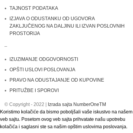
TAJNOST PODATAKA
IZJAVA O ODUSTANKU OD UGOVORA
ZAKLJUČENOG NA DALJINU ILI IZVAN POSLOVNIH
PROSTORIJA
–
IZUZIMANJE ODGOVORNOSTI
OPŠTI USLOVI POSLOVANJA
PRAVO NA ODUSTAJANJE OD KUPOVINE
PRITUŽBE I SPOROVI
© Copyright - 2022 |
Izrada sajta NumberOneTM
Koristimo kolačiće da bismo poboljšali vaše iskustvo na našem
veb sajtu. Posetom ovog veb sajta prihvatate našu upotrebu
kolačića i saglasni ste sa našim opštim uslovima poslovanja.