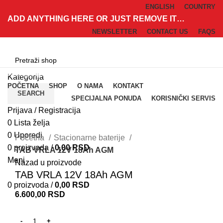
ENGLISH
COUNTRY
ADD ANYTHING HERE OR JUST REMOVE IT…
NEWSLETTER
CONTACT US
FAQS
Kategorije
Kategorija
POČETNA
SHOP
O NAMA
KONTAKT
SEARCH
SPECIJALNA PONUDA
KORISNIČKI SERVIS
Prijava / Registracija
0
Lista želja
Klik za uvećanje
0
Uporedi
Početna
Stacionarne baterije
0
proizvoda
/
0,00
RSD
TAB VRLA 12V 18Ah AGM
Meni
Nazad u proizvode
TAB VRLA 12V 18Ah AGM
0
proizvoda
/
0,00
RSD
6.600,00
RSD