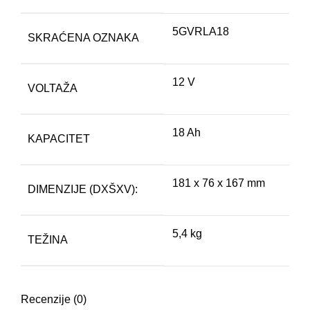
5GVRLA18
SKRAĆENA OZNAKA
12 V
VOLTAŽA
18 Ah
KAPACITET
181 x 76 x 167 mm
DIMENZIJE (DXŠXV):
5,4 kg
TEŽINA
Recenzije (0)