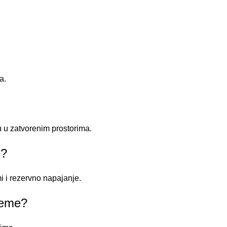
a.
u u zatvorenim prostorima.
e?
i i rezervno napajanje.
steme?