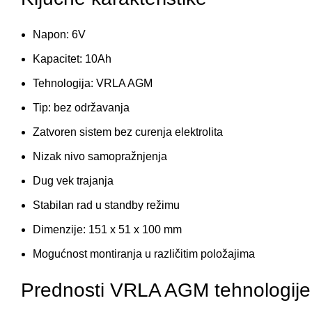
Napon: 6V
Kapacitet: 10Ah
Tehnologija: VRLA AGM
Tip: bez održavanja
Zatvoren sistem bez curenja elektrolita
Nizak nivo samopražnjenja
Dug vek trajanja
Stabilan rad u standby režimu
Dimenzije: 151 x 51 x 100 mm
Mogućnost montiranja u različitim položajima
Prednosti VRLA AGM tehnologije