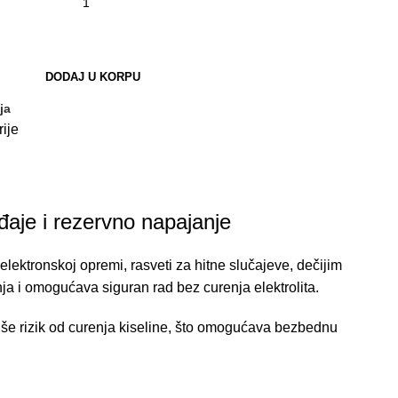
DODAJ U KORPU
ja
ije
je i rezervno napajanje
tronskoj opremi, rasveti za hitne slučajeve, dečijim
ja i omogućava siguran rad bez curenja elektrolita.
niše rizik od curenja kiseline, što omogućava bezbednu