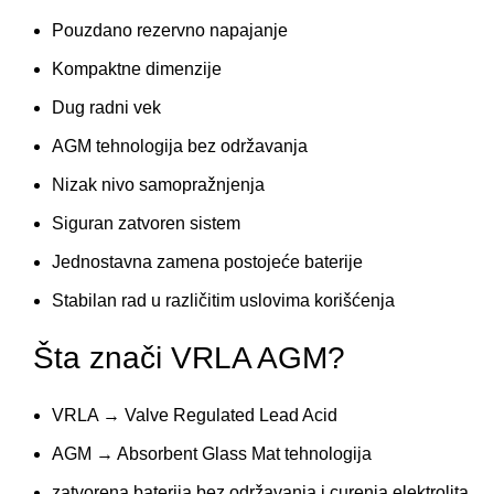
Pouzdano rezervno napajanje
Kompaktne dimenzije
Dug radni vek
AGM tehnologija bez održavanja
Nizak nivo samopražnjenja
Siguran zatvoren sistem
Jednostavna zamena postojeće baterije
Stabilan rad u različitim uslovima korišćenja
Šta znači VRLA AGM?
VRLA → Valve Regulated Lead Acid
AGM → Absorbent Glass Mat tehnologija
zatvorena baterija bez održavanja i curenja elektrolita