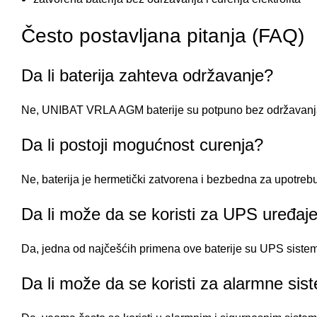
Često postavljana pitanja (FAQ)
Da li baterija zahteva održavanje?
Ne, UNIBAT VRLA AGM baterije su potpuno bez održavanj
Da li postoji mogućnost curenja?
Ne, baterija je hermetički zatvorena i bezbedna za upotreb
Da li može da se koristi za UPS uređaj
Da, jedna od najčešćih primena ove baterije su UPS sistem
Da li može da se koristi za alarmne si