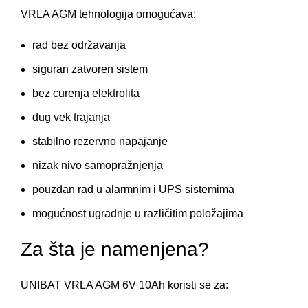
VRLA AGM tehnologija omogućava:
rad bez održavanja
siguran zatvoren sistem
bez curenja elektrolita
dug vek trajanja
stabilno rezervno napajanje
nizak nivo samopražnjenja
pouzdan rad u alarmnim i UPS sistemima
mogućnost ugradnje u različitim položajima
Za šta je namenjena?
UNIBAT VRLA AGM 6V 10Ah koristi se za: