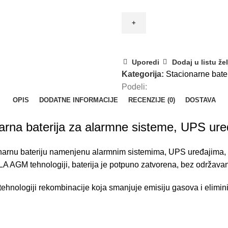
Uporedi
Dodaj u listu žel
Kategorija:
Stacionarne bater
Podeli:
OPIS
DODATNE INFORMACIJE
RECENZIJE (0)
DOSTAVA
a baterija za alarmne sisteme, UPS uređa
u bateriju namenjenu alarmnim sistemima, UPS uređajima, elek
A AGM tehnologiji, baterija je potpuno zatvorena, bez održavan
 tehnologiji rekombinacije koja smanjuje emisiju gasova i elimi