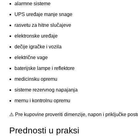
alarmne sisteme
UPS uređaje manje snage
rasvetu za hitne slučajeve
elektronske uređaje
dečije igračke i vozila
električne vage
baterijske lampe i reflektore
medicinsku opremu
sisteme rezervnog napajanja
mernu i kontrolnu opremu
⚠️ Pre kupovine proveriti dimenzije, napon i priključke post
Prednosti u praksi