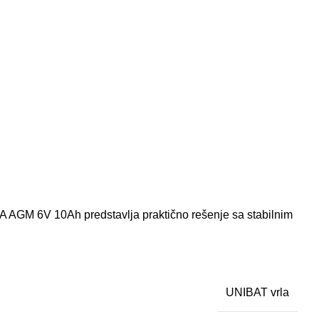
LA AGM 6V 10Ah predstavlja praktično rešenje sa stabilnim
UNIBAT vrla