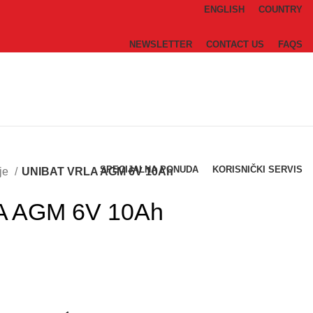
ENGLISH
COUNTRY
NEWSLETTER
CONTACT US
FAQS
SPECIJALNA PONUDA
KORISNIČKI SERVIS
ije
UNIBAT VRLA AGM 6V 10Ah
A AGM 6V 10Ah