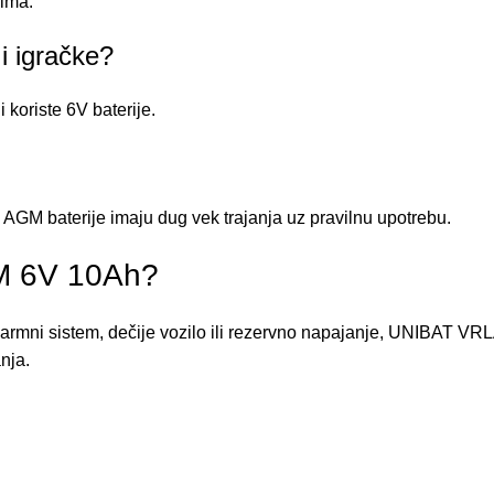
mima.
 i igračke?
 koriste 6V baterije.
i AGM baterije imaju dug vek trajanja uz pravilnu upotrebu.
M 6V 10Ah?
larmni sistem, dečije vozilo ili rezervno napajanje, UNIBAT VR
nja.