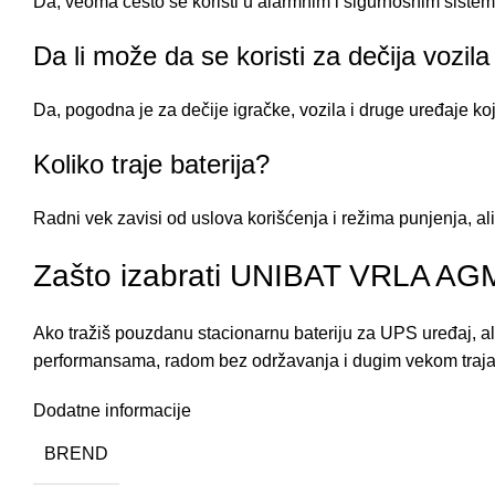
Da, veoma često se koristi u alarmnim i sigurnosnim siste
Da li može da se koristi za dečija vozila
Da, pogodna je za dečije igračke, vozila i druge uređaje koji
Koliko traje baterija?
Radni vek zavisi od uslova korišćenja i režima punjenja, al
Zašto izabrati UNIBAT VRLA AG
Ako tražiš pouzdanu stacionarnu bateriju za UPS uređaj, a
performansama, radom bez održavanja i dugim vekom traja
Dodatne informacije
BREND