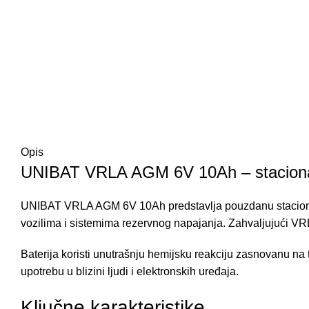
Opis
UNIBAT VRLA AGM 6V 10Ah – stacionarn
UNIBAT VRLA AGM 6V 10Ah predstavlja pouzdanu stacionarn
vozilima i sistemima rezervnog napajanja. Zahvaljujući VRL
Baterija koristi unutrašnju hemijsku reakciju zasnovanu na
upotrebu u blizini ljudi i elektronskih uređaja.
Ključne karakteristike