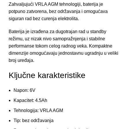
Zahvaljujući VRLA AGM tehnologiji, baterija je
potpuno zatvorena, bez održavanja i omogućava
siguran rad bez curenja elektrolita.
Baterija je izrađena za dugotrajan rad u standby
režimu, uz nizak nivo samopražnjenja i stabilne
performanse tokom celog radnog veka. Kompaktne
dimenzije omogućavaju jednostavnu ugradnju u veliki
broj uređaja.
Ključne karakteristike
Napon: 6V
Kapacitet: 4.5Ah
Tehnologija: VRLA AGM
Tip: bez održavanja