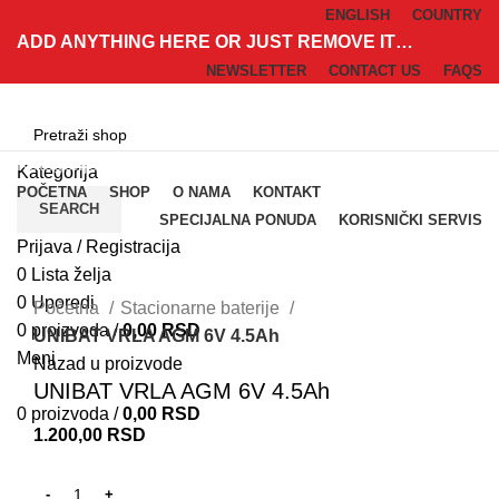
ENGLISH
COUNTRY
ADD ANYTHING HERE OR JUST REMOVE IT…
NEWSLETTER
CONTACT US
FAQS
Kategorije
Kategorija
POČETNA
SHOP
O NAMA
KONTAKT
SEARCH
SPECIJALNA PONUDA
KORISNIČKI SERVIS
Prijava / Registracija
0
Lista želja
Klik za uvećanje
0
Uporedi
Početna
Stacionarne baterije
0
proizvoda
/
0,00
RSD
UNIBAT VRLA AGM 6V 4.5Ah
Meni
Nazad u proizvode
UNIBAT VRLA AGM 6V 4.5Ah
0
proizvoda
/
0,00
RSD
1.200,00
RSD