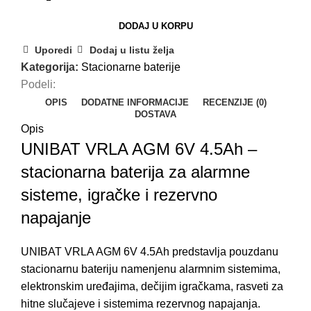
DODAJ U KORPU
Uporedi
Dodaj u listu želja
Kategorija:
Stacionarne baterije
Podeli:
OPIS
DODATNE INFORMACIJE
RECENZIJE (0)
DOSTAVA
Opis
UNIBAT VRLA AGM 6V 4.5Ah –
stacionarna baterija za alarmne
sisteme, igračke i rezervno
napajanje
UNIBAT VRLA AGM 6V 4.5Ah predstavlja pouzdanu
stacionarnu bateriju namenjenu alarmnim sistemima,
elektronskim uređajima, dečijim igračkama, rasveti za
hitne slučajeve i sistemima rezervnog napajanja.