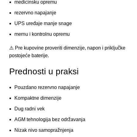
medicinsku opremu
rezervno napajanje
UPS uređaje manje snage
mernu i kontrolnu opremu
⚠️ Pre kupovine proveriti dimenzije, napon i priključke
postojeće baterije.
Prednosti u praksi
Pouzdano rezervno napajanje
Kompaktne dimenzije
Dug radni vek
AGM tehnologija bez održavanja
Nizak nivo samopražnjenja