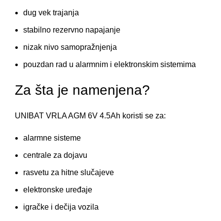
dug vek trajanja
stabilno rezervno napajanje
nizak nivo samopražnjenja
pouzdan rad u alarmnim i elektronskim sistemima
Za šta je namenjena?
UNIBAT VRLA AGM 6V 4.5Ah koristi se za:
alarmne sisteme
centrale za dojavu
rasvetu za hitne slučajeve
elektronske uređaje
igračke i dečija vozila