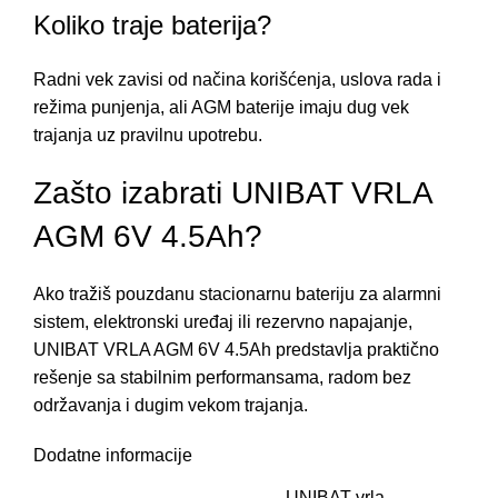
Koliko traje baterija?
Radni vek zavisi od načina korišćenja, uslova rada i
režima punjenja, ali AGM baterije imaju dug vek
trajanja uz pravilnu upotrebu.
Zašto izabrati UNIBAT VRLA
AGM 6V 4.5Ah?
Ako tražiš pouzdanu stacionarnu bateriju za alarmni
sistem, elektronski uređaj ili rezervno napajanje,
UNIBAT VRLA AGM 6V 4.5Ah predstavlja praktično
rešenje sa stabilnim performansama, radom bez
održavanja i dugim vekom trajanja.
Dodatne informacije
UNIBAT vrla