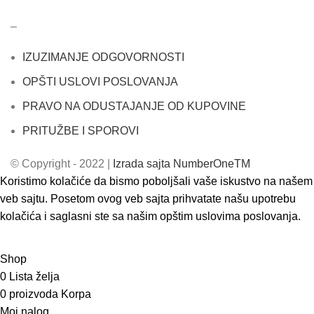
–
IZUZIMANJE ODGOVORNOSTI
OPŠTI USLOVI POSLOVANJA
PRAVO NA ODUSTAJANJE OD KUPOVINE
PRITUŽBE I SPOROVI
© Copyright - 2022 |
Izrada sajta NumberOneTM
Koristimo kolačiće da bismo poboljšali vaše iskustvo na našem
veb sajtu. Posetom ovog veb sajta prihvatate našu upotrebu
kolačića i saglasni ste sa našim opštim uslovima poslovanja.
ACCEPT
Shop
0
Lista želja
0
proizvoda
Korpa
Moj nalog