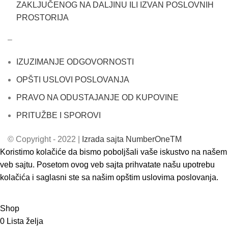
ZAKLJUČENOG NA DALJINU ILI IZVAN POSLOVNIH
PROSTORIJA
–
IZUZIMANJE ODGOVORNOSTI
OPŠTI USLOVI POSLOVANJA
PRAVO NA ODUSTAJANJE OD KUPOVINE
PRITUŽBE I SPOROVI
© Copyright - 2022 |
Izrada sajta NumberOneTM
Koristimo kolačiće da bismo poboljšali vaše iskustvo na našem
veb sajtu. Posetom ovog veb sajta prihvatate našu upotrebu
kolačića i saglasni ste sa našim opštim uslovima poslovanja.
ACCEPT
Shop
0
Lista želja