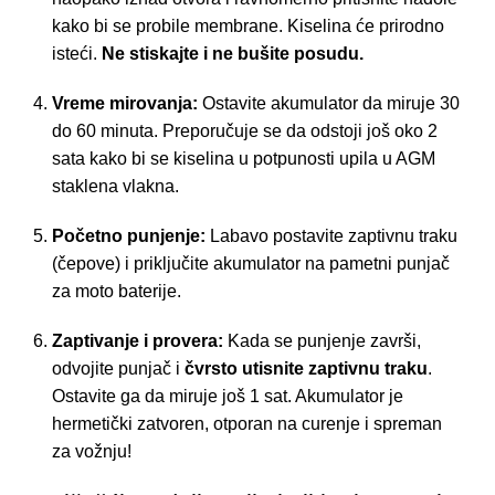
kako bi se probile membrane. Kiselina će prirodno
isteći.
Ne stiskajte i ne bušite posudu.
Vreme mirovanja:
Ostavite akumulator da miruje 30
do 60 minuta. Preporučuje se da odstoji još oko 2
sata kako bi se kiselina u potpunosti upila u AGM
staklena vlakna.
Početno punjenje:
Labavo postavite zaptivnu traku
(čepove) i priključite akumulator na pametni punjač
za moto baterije.
Zaptivanje i provera:
Kada se punjenje završi,
odvojite punjač i
čvrsto utisnite zaptivnu traku
.
Ostavite ga da miruje još 1 sat. Akumulator je
hermetički zatvoren, otporan na curenje i spreman
za vožnju!