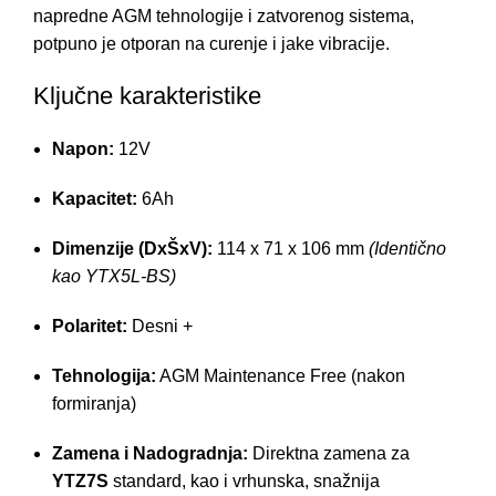
napredne AGM tehnologije i zatvorenog sistema,
potpuno je otporan na curenje i jake vibracije.
Ključne karakteristike
Napon:
12V
Kapacitet:
6Ah
Dimenzije (DxŠxV):
114 x 71 x 106 mm
(Identično
kao YTX5L-BS)
Polaritet:
Desni +
Tehnologija:
AGM Maintenance Free (nakon
formiranja)
Zamena i Nadogradnja:
Direktna zamena za
YTZ7S
standard, kao i vrhunska, snažnija