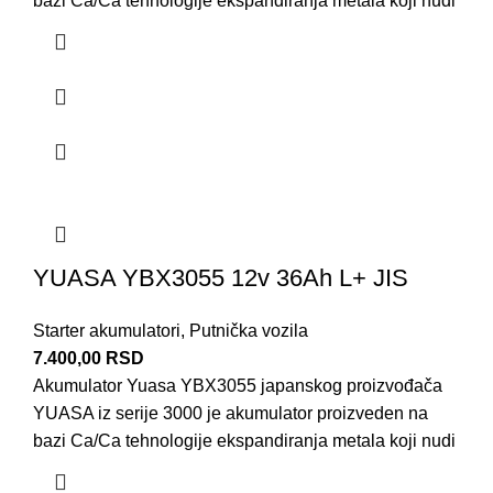
bazi Ca/Ca tehnologije ekspandiranja metala koji nudi
YUASA YBX3055 12v 36Ah L+ JIS
Starter akumulatori
,
Putnička vozila
7.400,00
RSD
Akumulator Yuasa YBX3055 japanskog proizvođača
YUASA iz serije 3000 je akumulator proizveden na
bazi Ca/Ca tehnologije ekspandiranja metala koji nudi