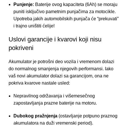
Punjenje:
Baterije ovog kapaciteta (6Ah) se moraju
puniti isključivo pametnim punjačima za motocikle.
Upotreba jakih automobilskih punjača će “prekuvati”
i trajno uništiti ćelije!
Uslovi garancije i kvarovi koji nisu
pokriveni
Akumulator je potrošni deo vozila i vremenom dolazi
do normalnog smanjenja njegovih performansi. Iako
vaš novi akumulator dolazi sa garancijom, ona ne
pokriva kvarove nastale usled:
Nepravilnog održavanja i višemesečnog
zapostavljanja prazne baterije na motoru.
Dubokog pražnjenja
(ostavljanje potpuno praznog
akumulatora na duži vremenski period).