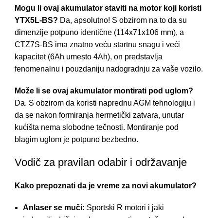
Mogu li ovaj akumulator staviti na motor koji koristi
YTX5L-BS?
Da, apsolutno! S obzirom na to da su
dimenzije potpuno identične (114x71x106 mm), a
CTZ7S-BS ima znatno veću startnu snagu i veći
kapacitet (6Ah umesto 4Ah), on predstavlja
fenomenalnu i pouzdaniju nadogradnju za vaše vozilo.
Može li se ovaj akumulator montirati pod uglom?
Da. S obzirom da koristi naprednu AGM tehnologiju i
da se nakon formiranja hermetički zatvara, unutar
kućišta nema slobodne tečnosti. Montiranje pod
blagim uglom je potpuno bezbedno.
Vodič za pravilan odabir i održavanje
Kako prepoznati da je vreme za novi akumulator?
Anlaser se muči:
Sportski R motori i jaki