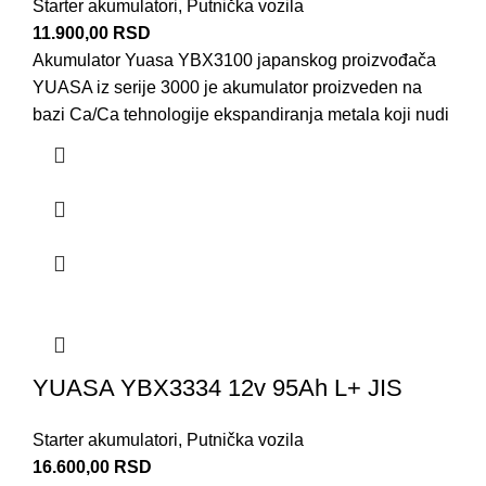
Starter akumulatori
,
Putnička vozila
11.900,00
RSD
Akumulator Yuasa YBX3100 japanskog proizvođača
YUASA iz serije 3000 je akumulator proizveden na
bazi Ca/Ca tehnologije ekspandiranja metala koji nudi
YUASA YBX3334 12v 95Ah L+ JIS
Starter akumulatori
,
Putnička vozila
16.600,00
RSD