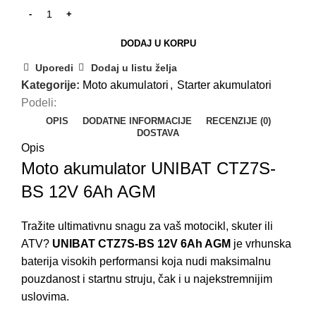
DODAJ U KORPU
Uporedi
Dodaj u listu želja
Kategorije:
Moto akumulatori
,
Starter akumulatori
Podeli:
OPIS
DODATNE INFORMACIJE
RECENZIJE (0)
DOSTAVA
Opis
Moto akumulator UNIBAT CTZ7S-
BS 12V 6Ah AGM
Tražite ultimativnu snagu za vaš motocikl, skuter ili
ATV?
UNIBAT CTZ7S-BS 12V 6Ah AGM
je vrhunska
baterija visokih performansi koja nudi maksimalnu
pouzdanost i startnu struju, čak i u najekstremnijim
uslovima.