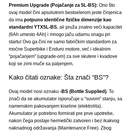
Premium Upgrade (Pojačanje za 5L-BS):
Ono što
ovaj model čini apsolutnim bestselerom jeste činjenica
da ima
potpuno identične fizičke dimenzije kao
standardni YTX5L-BS
, ali pruža znatno veći kapacitet
(6Ah umesto 4Ah) i mnogo jaču udarnu snagu pri
startu! Ovo ga čini ne samo fabričkim standardom za
moćne Superbike i Enduro motore, već i idealnim
“pojačanjem” (upgrade-om) za sve skutere i kvadove
koji se zimi muče sa paljenjem.
Kako čitati oznake: Šta znači “BS”?
Ovaj model nosi oznaku
-BS (Bottle Supplied)
. To
znači da se akumulator isporučuje u “suvom” stanju, sa
namenskim pakovanjem kiseline (elektrolita).
Akumulator je potrebno formirati pre prve upotrebe,
nakon čega postaje hermetički zatvoren i bez ikakvog
naknadnog održavanja (Maintenance Free). Zbog