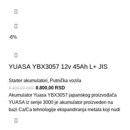
-6%
YUASA YBX3057 12v 45Ah L+ JIS
Starter akumulatori
,
Putnička vozila
8.800,00
RSD
9.400,00
RSD
Akumulator Yuasa YBX3057 japanskog proizvođača
YUASA iz serije 3000 je akumulator proizveden na
bazi Ca/Ca tehnologije ekspandiranja metala koji nudi