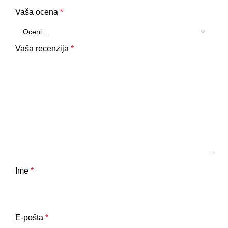
Vaša ocena
*
Vaša recenzija
*
Ime
*
E-pošta
*