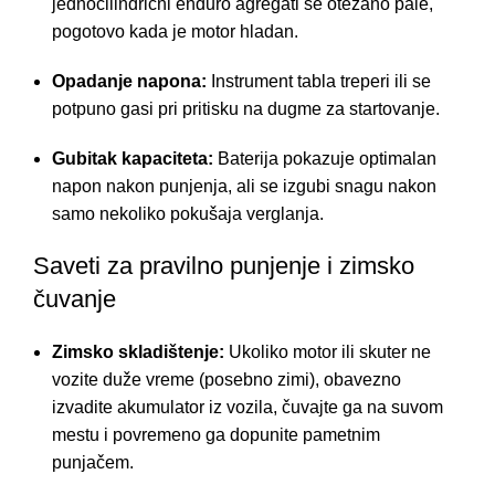
jednocilindrični enduro agregati se otežano pale,
pogotovo kada je motor hladan.
Opadanje napona:
Instrument tabla treperi ili se
potpuno gasi pri pritisku na dugme za startovanje.
Gubitak kapaciteta:
Baterija pokazuje optimalan
napon nakon punjenja, ali se izgubi snagu nakon
samo nekoliko pokušaja verglanja.
Saveti za pravilno punjenje i zimsko
čuvanje
Zimsko skladištenje:
Ukoliko motor ili skuter ne
vozite duže vreme (posebno zimi), obavezno
izvadite akumulator iz vozila, čuvajte ga na suvom
mestu i povremeno ga dopunite pametnim
punjačem.