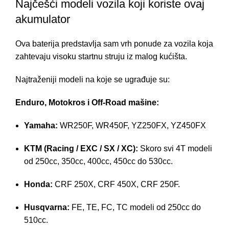
Najčešći modeli vozila koji koriste ovaj
akumulator
Ova baterija predstavlja sam vrh ponude za vozila koja
zahtevaju visoku startnu struju iz malog kućišta.
Najtraženiji modeli na koje se ugrađuje su:
Enduro, Motokros i Off-Road mašine:
Yamaha:
WR250F, WR450F, YZ250FX, YZ450FX
KTM (Racing / EXC / SX / XC):
Skoro svi 4T modeli
od 250cc, 350cc, 400cc, 450cc do 530cc.
Honda:
CRF 250X, CRF 450X, CRF 250F.
Husqvarna:
FE, TE, FC, TC modeli od 250cc do
510cc.