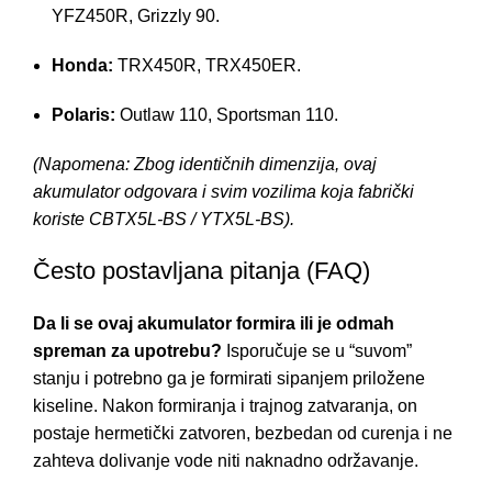
YFZ450R, Grizzly 90.
Honda:
TRX450R, TRX450ER.
Polaris:
Outlaw 110, Sportsman 110.
(Napomena: Zbog identičnih dimenzija, ovaj
akumulator odgovara i svim vozilima koja fabrički
koriste CBTX5L-BS / YTX5L-BS).
Često postavljana pitanja (FAQ)
Da li se ovaj akumulator formira ili je odmah
spreman za upotrebu?
Isporučuje se u “suvom”
stanju i potrebno ga je formirati sipanjem priložene
kiseline. Nakon formiranja i trajnog zatvaranja, on
postaje hermetički zatvoren, bezbedan od curenja i ne
zahteva dolivanje vode niti naknadno održavanje.