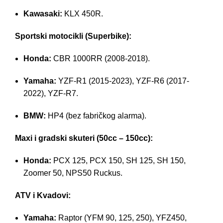
Kawasaki:
KLX 450R.
Sportski motocikli (Superbike):
Honda:
CBR 1000RR (2008-2018).
Yamaha:
YZF-R1 (2015-2023), YZF-R6 (2017-
2022), YZF-R7.
BMW:
HP4 (bez fabričkog alarma).
Maxi i gradski skuteri (50cc – 150cc):
Honda:
PCX 125, PCX 150, SH 125, SH 150,
Zoomer 50, NPS50 Ruckus.
ATV i Kvadovi:
Yamaha:
Raptor (YFM 90, 125, 250), YFZ450,