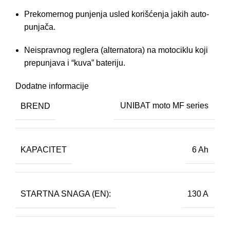
Prekomernog punjenja usled korišćenja jakih auto-
punjača.
Neispravnog reglera (alternatora) na motociklu koji
prepunjava i “kuva” bateriju.
Dodatne informacije
BREND
UNIBAT moto MF series
KAPACITET
6 Ah
STARTNA SNAGA (EN):
130 A