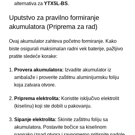
alternativa za
YTX5L-BS
.
Uputstvo za pravilno formiranje
akumulatora (Priprema za rad)
Ovaj akumulator zahteva početno formiranje. Kako
biste osigurali maksimalan radni vek baterije, pažljivo
pratite sledeće korake:
Provera akumulatora:
Izvadite akumulator iz
ambalaže i proverite zaštitnu aluminijumsku foliju
koja zatvara otvore.
Priprema elektrolita:
Koristite isključivo elektrolit
(kiselinu) koji ste dobili u pakovanju.
Sipanje elektrolita:
Skinite zaštitnu foliju sa
akumulatora. Postavite bočice sa kiselinom
naopako iznad otvora i ravnomerno pritisnite nadole