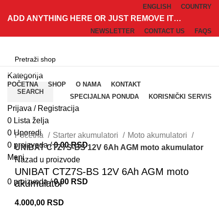
ENGLISH
COUNTRY
ADD ANYTHING HERE OR JUST REMOVE IT…
NEWSLETTER
CONTACT US
FAQS
Kategorije
Kategorija
POČETNA
SHOP
O NAMA
KONTAKT
SEARCH
SPECIJALNA PONUDA
KORISNIČKI SERVIS
Prijava / Registracija
0
Lista želja
Klik za uvećanje
0
Uporedi
Početna
Starter akumulatori
Moto akumulatori
0
proizvoda
/
0,00
RSD
UNIBAT CTZ7S-BS 12V 6Ah AGM moto akumulator
Meni
Nazad u proizvode
UNIBAT CTZ7S-BS 12V 6Ah AGM moto
0
proizvoda
/
0,00
RSD
akumulator
4.000,00
RSD