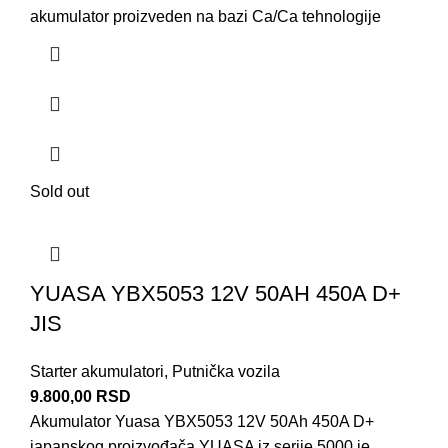
akumulator proizveden na bazi Ca/Ca tehnologije
Sold out
YUASA YBX5053 12V 50AH 450A D+
JIS
Starter akumulatori
,
Putnička vozila
9.800,00
RSD
Akumulator Yuasa YBX5053 12V 50Ah 450A D+
japanskog proizvođača YUASA iz serije 5000 je