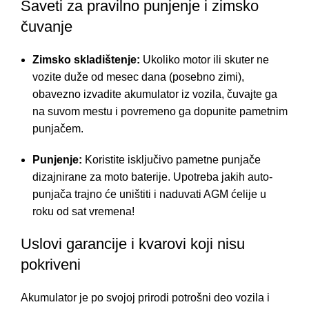
Saveti za pravilno punjenje i zimsko
čuvanje
Zimsko skladištenje:
Ukoliko motor ili skuter ne
vozite duže od mesec dana (posebno zimi),
obavezno izvadite akumulator iz vozila, čuvajte ga
na suvom mestu i povremeno ga dopunite pametnim
punjačem.
Punjenje:
Koristite isključivo pametne punjače
dizajnirane za moto baterije. Upotreba jakih auto-
punjača trajno će uništiti i naduvati AGM ćelije u
roku od sat vremena!
Uslovi garancije i kvarovi koji nisu
pokriveni
Akumulator je po svojoj prirodi potrošni deo vozila i