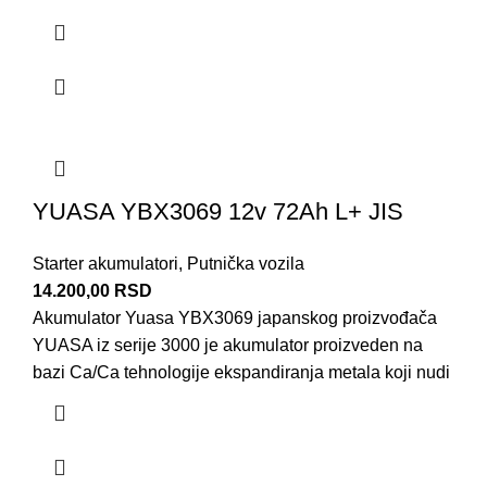
YUASA YBX3069 12v 72Ah L+ JIS
Starter akumulatori
,
Putnička vozila
14.200,00
RSD
Akumulator Yuasa YBX3069 japanskog proizvođača
YUASA iz serije 3000 je akumulator proizveden na
bazi Ca/Ca tehnologije ekspandiranja metala koji nudi