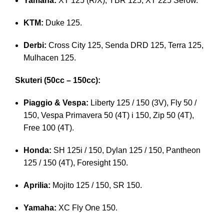
Yamaha:
XT 125 (R/X), YBR 125, XT 225 Serow.
KTM:
Duke 125.
Derbi:
Cross City 125, Senda DRD 125, Terra 125,
Mulhacen 125.
Skuteri (50cc – 150cc):
Piaggio & Vespa:
Liberty 125 / 150 (3V), Fly 50 /
150, Vespa Primavera 50 (4T) i 150, Zip 50 (4T),
Free 100 (4T).
Honda:
SH 125i / 150, Dylan 125 / 150, Pantheon
125 / 150 (4T), Foresight 150.
Aprilia:
Mojito 125 / 150, SR 150.
Yamaha:
XC Fly One 150.