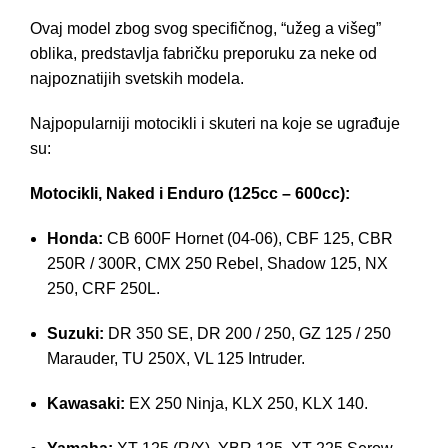
Ovaj model zbog svog specifičnog, “užeg a višeg”
oblika, predstavlja fabričku preporuku za neke od
najpoznatijih svetskih modela.
Najpopularniji motocikli i skuteri na koje se ugrađuje
su:
Motocikli, Naked i Enduro (125cc – 600cc):
Honda:
CB 600F Hornet (04-06), CBF 125, CBR
250R / 300R, CMX 250 Rebel, Shadow 125, NX
250, CRF 250L.
Suzuki:
DR 350 SE, DR 200 / 250, GZ 125 / 250
Marauder, TU 250X, VL 125 Intruder.
Kawasaki:
EX 250 Ninja, KLX 250, KLX 140.