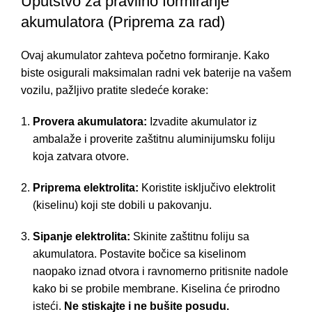
Uputstvo za pravilno formiranje
akumulatora (Priprema za rad)
Ovaj akumulator zahteva početno formiranje. Kako
biste osigurali maksimalan radni vek baterije na vašem
vozilu, pažljivo pratite sledeće korake:
Provera akumulatora:
Izvadite akumulator iz
ambalaže i proverite zaštitnu aluminijumsku foliju
koja zatvara otvore.
Priprema elektrolita:
Koristite isključivo elektrolit
(kiselinu) koji ste dobili u pakovanju.
Sipanje elektrolita:
Skinite zaštitnu foliju sa
akumulatora. Postavite bočice sa kiselinom
naopako iznad otvora i ravnomerno pritisnite nadole
kako bi se probile membrane. Kiselina će prirodno
isteći.
Ne stiskajte i ne bušite posudu.