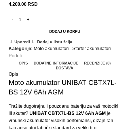
4.200,00
RSD
DODAJ U KORPU
Uporedi
Dodaj u listu želja
Kategorije:
Moto akumulatori
,
Starter akumulatori
Podeli:
OPIS
DODATNE INFORMACIJE
RECENZIJE (0)
DOSTAVA
Opis
Moto akumulator UNIBAT CBTX7L-
BS 12V 6Ah AGM
Tražite dugotrajnu i pouzdanu bateriju za vaš motocikl
ili skuter?
UNIBAT CBTX7L-BS 12V 6Ah AGM
je
vrhunski akumulator visokih performansi, dizajniran
kao apsolutni fabrički standard za veliki broj