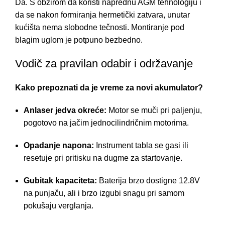
Da. S obzirom da koristi naprednu AGM tehnologiju i
da se nakon formiranja hermetički zatvara, unutar
kućišta nema slobodne tečnosti. Montiranje pod
blagim uglom je potpuno bezbedno.
Vodič za pravilan odabir i održavanje
Kako prepoznati da je vreme za novi akumulator?
Anlaser jedva okreće:
Motor se muči pri paljenju,
pogotovo na jačim jednocilindričnim motorima.
Opadanje napona:
Instrument tabla se gasi ili
resetuje pri pritisku na dugme za startovanje.
Gubitak kapaciteta:
Baterija brzo dostigne 12.8V
na punjaču, ali i brzo izgubi snagu pri samom
pokušaju verglanja.