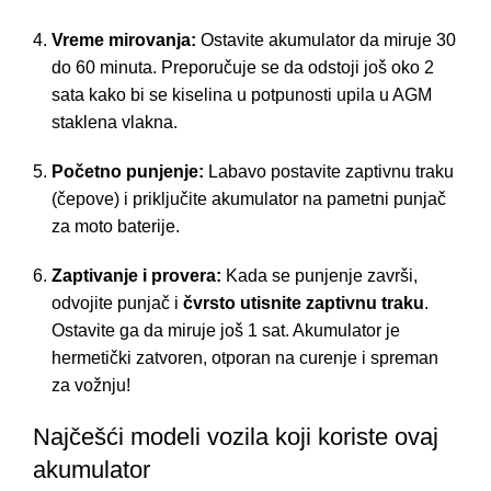
Vreme mirovanja:
Ostavite akumulator da miruje 30
do 60 minuta. Preporučuje se da odstoji još oko 2
sata kako bi se kiselina u potpunosti upila u AGM
staklena vlakna.
Početno punjenje:
Labavo postavite zaptivnu traku
(čepove) i priključite akumulator na pametni punjač
za moto baterije.
Zaptivanje i provera:
Kada se punjenje završi,
odvojite punjač i
čvrsto utisnite zaptivnu traku
.
Ostavite ga da miruje još 1 sat. Akumulator je
hermetički zatvoren, otporan na curenje i spreman
za vožnju!
Najčešći modeli vozila koji koriste ovaj
akumulator