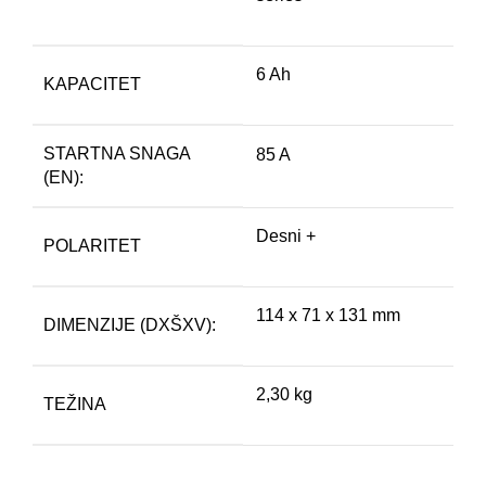
6 Ah
KAPACITET
STARTNA SNAGA
85 A
(EN):
Desni +
POLARITET
114 x 71 x 131 mm
DIMENZIJE (DXŠXV):
2,30 kg
TEŽINA