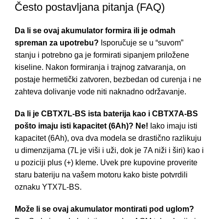
Često postavljana pitanja (FAQ)
Da li se ovaj akumulator formira ili je odmah
spreman za upotrebu?
Isporučuje se u “suvom”
stanju i potrebno ga je formirati sipanjem priložene
kiseline. Nakon formiranja i trajnog zatvaranja, on
postaje hermetički zatvoren, bezbedan od curenja i ne
zahteva dolivanje vode niti naknadno održavanje.
Da li je CBTX7L-BS ista baterija kao i CBTX7A-BS
pošto imaju isti kapacitet (6Ah)?
Ne!
Iako imaju isti
kapacitet (6Ah), ova dva modela se drastično razlikuju
u dimenzijama (7L je viši i uži, dok je 7A niži i širi) kao i
u poziciji plus (+) kleme. Uvek pre kupovine proverite
staru bateriju na vašem motoru kako biste potvrdili
oznaku YTX7L-BS.
Može li se ovaj akumulator montirati pod uglom?