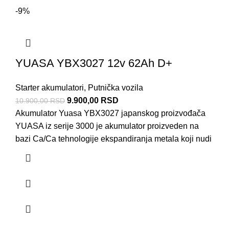
-9%
YUASA YBX3027 12v 62Ah D+
Starter akumulatori
,
Putnička vozila
9.900,00
RSD
10.900,00
RSD
Akumulator Yuasa YBX3027 japanskog proizvođača
YUASA iz serije 3000 je akumulator proizveden na
bazi Ca/Ca tehnologije ekspandiranja metala koji nudi