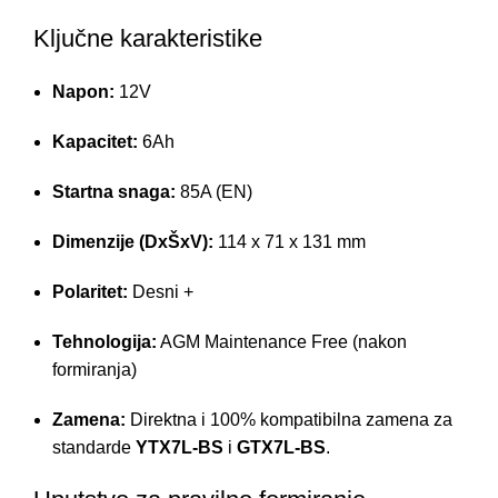
Ključne karakteristike
Napon:
12V
Kapacitet:
6Ah
Startna snaga:
85A (EN)
Dimenzije (DxŠxV):
114 x 71 x 131 mm
Polaritet:
Desni +
Tehnologija:
AGM Maintenance Free (nakon
formiranja)
Zamena:
Direktna i 100% kompatibilna zamena za
standarde
YTX7L-BS
i
GTX7L-BS
.