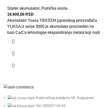
Starter akumulatori
,
Putnička vozila
16.600,00
RSD
Akumulator Yuasa YBX3334 japanskog proizvođača
YUASA iz serije 3000 je akumulator proizveden na
bazi Ca/Ca tehnologije ekspandiranja metala koji nudi
Kraljevačkog bataljona 60, Kragujevac
Tell: 060/627-42-44