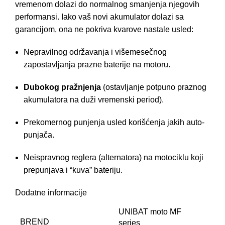
vremenom dolazi do normalnog smanjenja njegovih
performansi. Iako vaš novi akumulator dolazi sa
garancijom, ona ne pokriva kvarove nastale usled:
Nepravilnog održavanja i višemesečnog
zapostavljanja prazne baterije na motoru.
Dubokog pražnjenja
(ostavljanje potpuno praznog
akumulatora na duži vremenski period).
Prekomernog punjenja usled korišćenja jakih auto-
punjača.
Neispravnog reglera (alternatora) na motociklu koji
prepunjava i “kuva” bateriju.
Dodatne informacije
UNIBAT moto MF
BREND
series