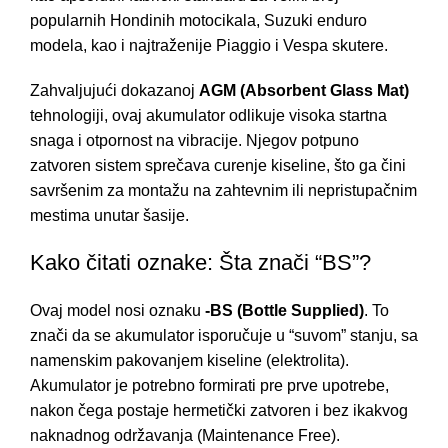
popularnih Hondinih motocikala, Suzuki enduro
modela, kao i najtraženije Piaggio i Vespa skutere.
Zahvaljujući dokazanoj
AGM (Absorbent Glass Mat)
tehnologiji, ovaj akumulator odlikuje visoka startna
snaga i otpornost na vibracije. Njegov potpuno
zatvoren sistem sprečava curenje kiseline, što ga čini
savršenim za montažu na zahtevnim ili nepristupačnim
mestima unutar šasije.
Kako čitati oznake: Šta znači “BS”?
Ovaj model nosi oznaku
-BS (Bottle Supplied)
. To
znači da se akumulator isporučuje u “suvom” stanju, sa
namenskim pakovanjem kiseline (elektrolita).
Akumulator je potrebno formirati pre prve upotrebe,
nakon čega postaje hermetički zatvoren i bez ikakvog
naknadnog održavanja (Maintenance Free).