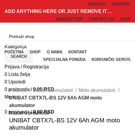
ENGLISH
COUNTRY
ADD ANYTHING HERE OR JUST REMOVE IT…
NEWSLETTER
CONTACT US
FAQS
Kategorije
Kategorija
POČETNA
SHOP
O NAMA
KONTAKT
SEARCH
SPECIJALNA PONUDA
KORISNIČKI SERVIS
Prijava / Registracija
0
Lista želja
0
Uporedi
Klik za uvećanje
0
proizvoda
/
0,00
RSD
Početna
Starter akumulatori
Moto akumulatori
Meni
UNIBAT CBTX7L-BS 12V 6Ah AGM moto
akumulator
0
proizvoda
/
0,00
RSD
Nazad u proizvode
UNIBAT CBTX7L-BS 12V 6Ah AGM moto
akumulator