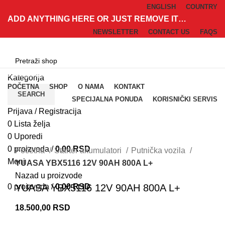
ENGLISH
COUNTRY
ADD ANYTHING HERE OR JUST REMOVE IT…
NEWSLETTER
CONTACT US
FAQS
Kategorije
Kategorija
POČETNA
SHOP
O NAMA
KONTAKT
SEARCH
SPECIJALNA PONUDA
KORISNIČKI SERVIS
Prijava / Registracija
Sold out
0
Lista želja
0
Uporedi
Klik za uvećanje
0
proizvoda
/
0,00
RSD
Početna
Starter akumulatori
Putnička vozila
Meni
YUASA YBX5116 12V 90AH 800A L+
Nazad u proizvode
0
proizvoda
/
0,00
RSD
YUASA YBX5116 12V 90AH 800A L+
18.500,00
RSD