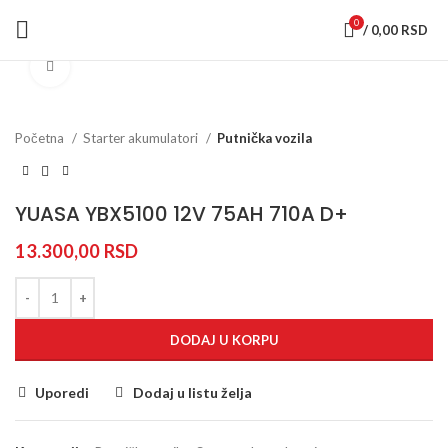
0
/
0,00
RSD
Klik za uvećanje
Početna
Starter akumulatori
Putnička vozila
YUASA YBX5100 12V 75AH 710A D+
13.300,00
RSD
DODAJ U KORPU
Uporedi
Dodaj u listu želja