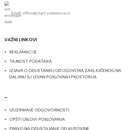
Email: office@start-commerce.rs
VAŽNI LINKOVI
REKLAMACIJE
TAJNOST PODATAKA
IZJAVA O ODUSTANKU OD UGOVORA ZAKLJUČENOG NA
DALJINU ILI IZVAN POSLOVNIH PROSTORIJA
–
IZUZIMANJE ODGOVORNOSTI
OPŠTI USLOVI POSLOVANJA
PRAVO NA ODUSTAJANJE OD KUPOVINE