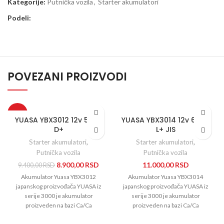
Kategorije:
Putnička vozila
,
Starter akumulatori
Podeli:
POVEZANI PROIZVODI
-5%
YUASA YBX3012 12v 52Ah
YUASA YBX3014 12v 60Ah
D+
L+ JIS
Starter akumulatori
,
Starter akumulatori
,
Putnička vozila
Putnička vozila
8.900,00
RSD
11.000,00
RSD
9.400,00
RSD
Akumulator Yuasa YBX3012
Akumulator Yuasa YBX3014
japanskog proizvođača YUASA iz
japanskog proizvođača YUASA iz
serije 3000 je akumulator
serije 3000 je akumulator
proizveden na bazi Ca/Ca
proizveden na bazi Ca/Ca
tehnologije ekspandiranja metala
tehnologije ekspandiranja metala