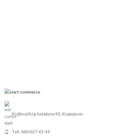
koji nudi
koji nudi
Kraljevačkog bataljona 60, Kragujevac
Tell: 060/627-42-44