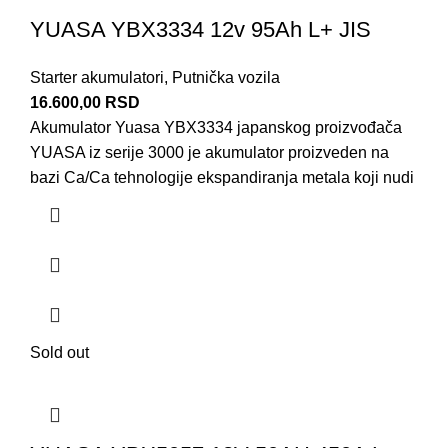
YUASA YBX3334 12v 95Ah L+ JIS
Starter akumulatori
,
Putnička vozila
16.600,00
RSD
Akumulator Yuasa YBX3334 japanskog proizvođača
YUASA iz serije 3000 je akumulator proizveden na
bazi Ca/Ca tehnologije ekspandiranja metala koji nudi
Sold out