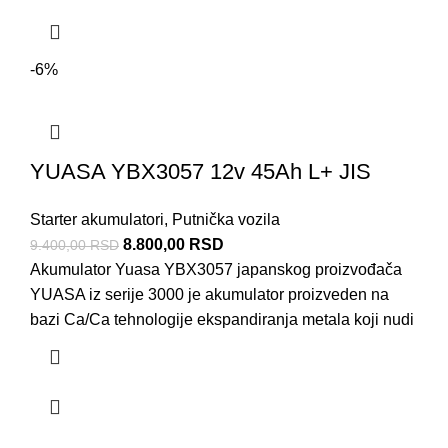
-6%
YUASA YBX3057 12v 45Ah L+ JIS
Starter akumulatori
,
Putnička vozila
8.800,00
RSD
9.400,00
RSD
Akumulator Yuasa YBX3057 japanskog proizvođača
YUASA iz serije 3000 je akumulator proizveden na
bazi Ca/Ca tehnologije ekspandiranja metala koji nudi