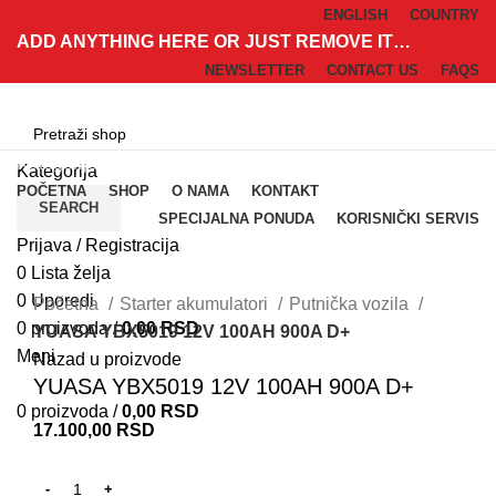
ENGLISH
COUNTRY
ADD ANYTHING HERE OR JUST REMOVE IT…
NEWSLETTER
CONTACT US
FAQS
Kategorije
Kategorija
POČETNA
SHOP
O NAMA
KONTAKT
SEARCH
SPECIJALNA PONUDA
KORISNIČKI SERVIS
Prijava / Registracija
0
Lista želja
Klik za uvećanje
0
Uporedi
Početna
Starter akumulatori
Putnička vozila
0
proizvoda
/
0,00
RSD
YUASA YBX5019 12V 100AH 900A D+
Meni
Nazad u proizvode
YUASA YBX5019 12V 100AH 900A D+
0
proizvoda
/
0,00
RSD
17.100,00
RSD