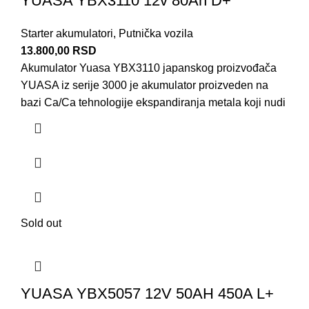
YUASA YBX3110 12v 80Ah D+
Starter akumulatori
,
Putnička vozila
13.800,00
RSD
Akumulator Yuasa YBX3110 japanskog proizvođača
YUASA iz serije 3000 je akumulator proizveden na
bazi Ca/Ca tehnologije ekspandiranja metala koji nudi
Sold out
YUASA YBX5057 12V 50AH 450A L+