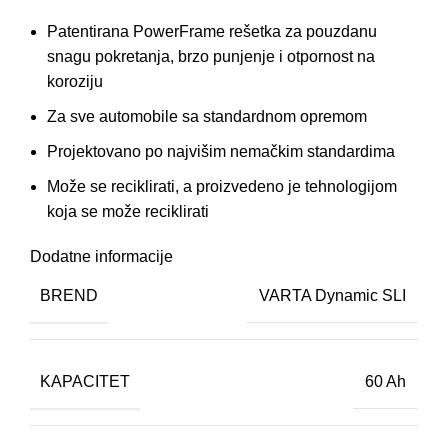
Patentirana PowerFrame rešetka za pouzdanu
snagu pokretanja, brzo punjenje i otpornost na
koroziju
Za sve automobile sa standardnom opremom
Projektovano po najvišim nemačkim standardima
Može se reciklirati, a proizvedeno je tehnologijom
koja se može reciklirati
Dodatne informacije
BREND
VARTA Dynamic SLI
KAPACITET
60 Ah