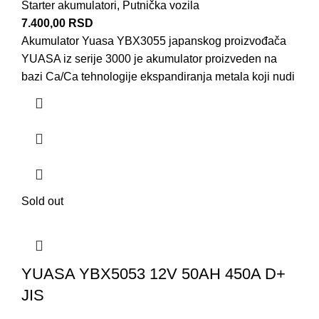
Starter akumulatori
,
Putnička vozila
7.400,00
RSD
Akumulator Yuasa YBX3055 japanskog proizvođača
YUASA iz serije 3000 je akumulator proizveden na
bazi Ca/Ca tehnologije ekspandiranja metala koji nudi
Sold out
YUASA YBX5053 12V 50AH 450A D+
JIS