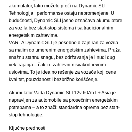
akumulator, lako možete preći na Dynamic SLI.
Tehnologija i performanse ostaju nepromenjene. U
budućnosti, Dynamic SLI jasno označava akumulatore
za vozila bez start-stop sistema i sa tradicionalnim
energetskim zahtevima.
VARTA Dynamic SLI je posebno dizajniran za vozila
sa malim do umerenim energetskim zahtevima. Pruža
snažnu startnu snagu, bez održavanja je i nudi dug
vek trajanja – čak i u zahtevnim svakodnevnim
uslovima. To je idealno rešenje za vozače koji cene
kvalitet, pouzdanost i bezbrižno korišćenje.
Akumulator Varta Dynamic SLI 12v 60Ah L+ Asia je
napravljen za automobile sa prosečnim energetskim
potrebama – a to znači: standardna oprema bez start-
stop tehnologije.
Ključne prednosti: