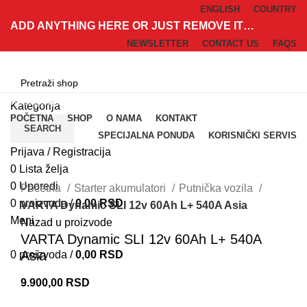
ENGLISH
COUNTRY
ADD ANYTHING HERE OR JUST REMOVE IT…
NEWSLETTER
CONTACT US
FAQS
Kategorije
Kategorija
POČETNA
SHOP
O NAMA
KONTAKT
SEARCH
SPECIJALNA PONUDA
KORISNIČKI SERVIS
Prijava / Registracija
0
Lista želja
Klik za uvećanje
0
Uporedi
Početna
Starter akumulatori
Putnička vozila
0
proizvoda
/
0,00
RSD
VARTA Dynamic SLI 12v 60Ah L+ 540A Asia
Meni
Nazad u proizvode
VARTA Dynamic SLI 12v 60Ah L+ 540A
Asia
0
proizvoda
/
0,00
RSD
9.900,00
RSD