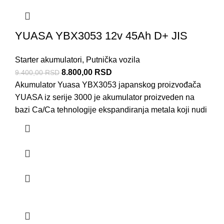
YUASA YBX3053 12v 45Ah D+ JIS
Starter akumulatori
,
Putnička vozila
8.800,00
RSD
9.400,00
RSD
Akumulator Yuasa YBX3053 japanskog proizvođača
YUASA iz serije 3000 je akumulator proizveden na
bazi Ca/Ca tehnologije ekspandiranja metala koji nudi