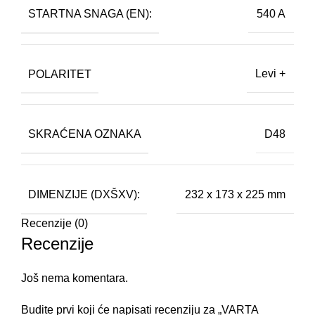
STARTNA SNAGA (EN):
540 A
POLARITET
Levi +
SKRAĆENA OZNAKA
D48
DIMENZIJE (DXŠXV):
232 x 173 x 225 mm
Recenzije (0)
Recenzije
Još nema komentara.
Budite prvi koji će napisati recenziju za „VARTA