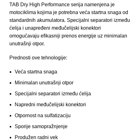
TAB Dry High Performance serija namenjena je
motociklima kojima je potrebna veća startna snaga od
standardnih akumulatora. Specijalni separatori između
ćelija i unapređeni međučelijski konektori
omogućavaju efikasniji prenos energije uz minimalan
unutrašnji otpor.
Prednosti ove tehnologije:
Veća startna snaga
Minimalan unutrašnji otpor
Specijalni separatori između ćelija
Napredni međučelijski konektori
Otpornost na sulfatizaciju
Sporije samopražnjenje
Produžen radni vek