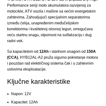
Performance seriji moto akumulatora razvijenoj za
motocikle, ATV vozila i mašine sa većim energetskim
zahtevima. Zahvaljujući specijalnim separatorima
između ćelija, unapređenim međučelijskim
konektorima i kvalitetnoj olovnoj leguri, omogućava
veću startnu snagu, otpornost na sulfatizaciju i dug
radni vek.
Sa kapacitetom od
12Ah
i startnom snagom od
150A
(CCA)
, HYB12AL-A2 pruža sigurno pokretanje motora
i pouzdan rad električnog sistema čak i u zahtevnim
uslovima eksploatacije.
Ključne karakteristike
Napon: 12V
Kapacitet: 12Ah