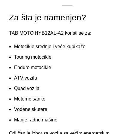
Za šta je namenjen?
TAB MOTO HYB12AL-A2 koristi se za:
Motocikle srednje i veće kubikaže
Touring motocikle
Enduro motocikle
ATV vozila
Quad vozila
Motorne sanke
Vodene skutere
Manje radne mašine
Odličan je izbor za vozila sa većim energetskim