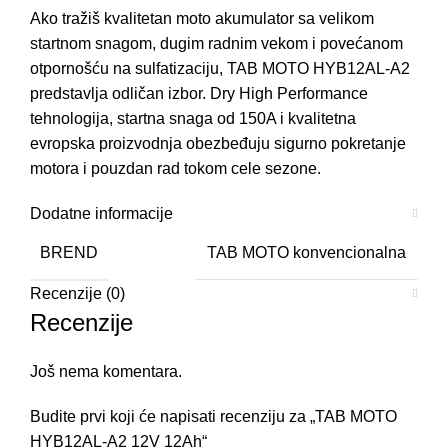
Ako tražiš kvalitetan moto akumulator sa velikom
startnom snagom, dugim radnim vekom i povećanom
otpornošću na sulfatizaciju, TAB MOTO HYB12AL-A2
predstavlja odličan izbor. Dry High Performance
tehnologija, startna snaga od 150A i kvalitetna
evropska proizvodnja obezbeđuju sigurno pokretanje
motora i pouzdan rad tokom cele sezone.
Dodatne informacije
BREND
TAB MOTO konvencionalna
Recenzije (0)
Recenzije
Još nema komentara.
Budite prvi koji će napisati recenziju za „TAB MOTO
HYB12AL-A2 12V 12Ah“