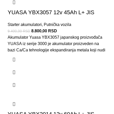
YUASA YBX3057 12v 45Ah L+ JIS
Starter akumulatori
,
Putnička vozila
8.800,00
RSD
9.400,00
RSD
Akumulator Yuasa YBX3057 japanskog proizvođača
YUASA iz serije 3000 je akumulator proizveden na
bazi Ca/Ca tehnologije ekspandiranja metala koji nudi