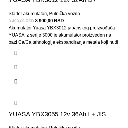
Starter akumulatori
,
Putnička vozila
8.900,00
RSD
9.400,00
RSD
Akumulator Yuasa YBX3012 japanskog proizvođača
YUASA iz serije 3000 je akumulator proizveden na
bazi Ca/Ca tehnologije ekspandiranja metala koji nudi
YUASA YBX3055 12v 36Ah L+ JIS
Starter akumulatori
,
Putnička vozila