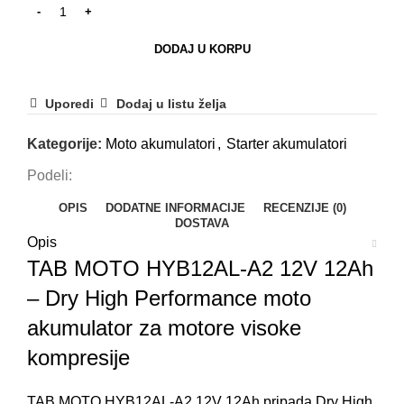
DODAJ U KORPU
Uporedi
Dodaj u listu želja
Kategorije:
Moto akumulatori
,
Starter akumulatori
Podeli:
OPIS
DODATNE INFORMACIJE
RECENZIJE (0)
DOSTAVA
Opis
TAB MOTO HYB12AL-A2 12V 12Ah
– Dry High Performance moto
akumulator za motore visoke
kompresije
TAB MOTO HYB12AL-A2 12V 12Ah pripada Dry High