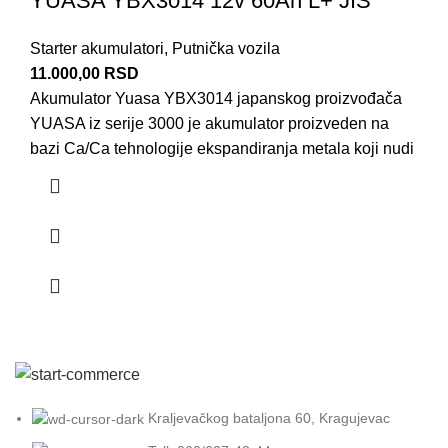
YUASA YBX3014 12v 60Ah L+ JIS
Starter akumulatori
,
Putnička vozila
11.000,00
RSD
Akumulator Yuasa YBX3014 japanskog proizvođača
YUASA iz serije 3000 je akumulator proizveden na
bazi Ca/Ca tehnologije ekspandiranja metala koji nudi
Kraljevačkog bataljona 60, Kragujevac