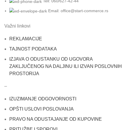
Tell: 060/627-42-44
Email: office@start-commerce.rs
Važni linkovi
REKLAMACIJE
TAJNOST PODATAKA
IZJAVA O ODUSTANKU OD UGOVORA
ZAKLJUČENOG NA DALJINU ILI IZVAN POSLOVNIH
PROSTORIJA
–
IZUZIMANJE ODGOVORNOSTI
OPŠTI USLOVI POSLOVANJA
PRAVO NA ODUSTAJANJE OD KUPOVINE
PRITUŽBE I SPOROVI