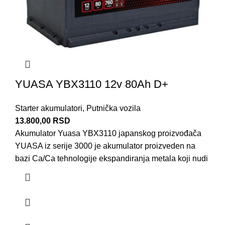
YUASA YBX3110 12v 80Ah D+
Starter akumulatori
,
Putnička vozila
13.800,00
RSD
Akumulator Yuasa YBX3110 japanskog proizvođača
YUASA iz serije 3000 je akumulator proizveden na
bazi Ca/Ca tehnologije ekspandiranja metala koji nudi