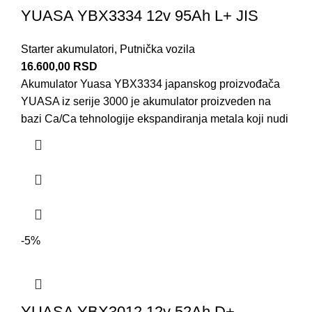
YUASA YBX3334 12v 95Ah L+ JIS
Starter akumulatori
,
Putnička vozila
16.600,00
RSD
Akumulator Yuasa YBX3334 japanskog proizvođača
YUASA iz serije 3000 je akumulator proizveden na
bazi Ca/Ca tehnologije ekspandiranja metala koji nudi
-5%
YUASA YBX3012 12v 52Ah D+