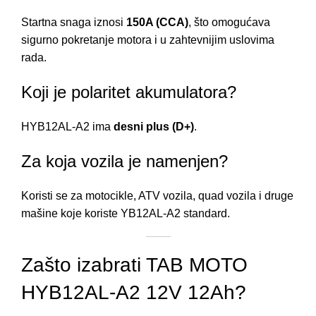
Startna snaga iznosi
150A (CCA)
, što omogućava
sigurno pokretanje motora i u zahtevnijim uslovima
rada.
Koji je polaritet akumulatora?
HYB12AL-A2 ima
desni plus (D+)
.
Za koja vozila je namenjen?
Koristi se za motocikle, ATV vozila, quad vozila i druge
mašine koje koriste YB12AL-A2 standard.
Zašto izabrati TAB MOTO
HYB12AL-A2 12V 12Ah?