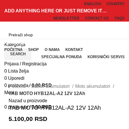
ENGLISH
COUNTRY
ADD ANYTHING HERE OR JUST REMOVE IT…
NEWSLETTER
CONTACT US
FAQS
Kategorije
Kategorija
POČETNA
SHOP
O NAMA
KONTAKT
SEARCH
SPECIJALNA PONUDA
KORISNIČKI SERVIS
Prijava / Registracija
0
Lista želja
0
Uporedi
Klik za uvećanje
0
proizvoda
/
0,00
RSD
Početna
Starter akumulatori
Moto akumulatori
Meni
TAB MOTO HYB12AL-A2 12V 12Ah
Nazad u proizvode
0
proizvoda
/
0,00
RSD
TAB MOTO HYB12AL-A2 12V 12Ah
5.100,00
RSD