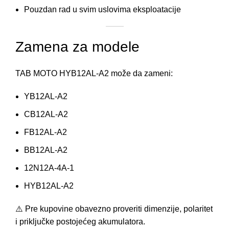
Pouzdan rad u svim uslovima eksploatacije
Zamena za modele
TAB MOTO HYB12AL-A2 može da zameni:
YB12AL-A2
CB12AL-A2
FB12AL-A2
BB12AL-A2
12N12A-4A-1
HYB12AL-A2
⚠️ Pre kupovine obavezno proveriti dimenzije, polaritet
i priključke postojećeg akumulatora.