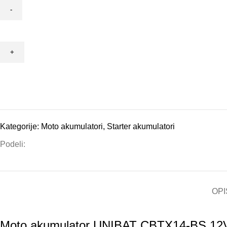
Kategorije:
Moto akumulatori
,
Starter akumulatori
Podeli:
OPI
Moto akumulator UNIBAT CBTX14-BS 12