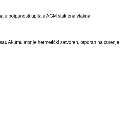
na u potpunosti upila u AGM staklena vlakna.
 sat. Akumulator je hermetički zatvoren, otporan na curenje i