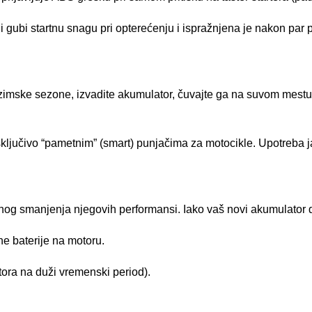
i gubi startnu snagu pri opterećenju i ispražnjena je nakon par 
m zimske sezone, izvadite akumulator, čuvajte ga na suvom mes
ključivo “pametnim” (smart) punjačima za motocikle. Upotreba jak
nog smanjenja njegovih performansi. Iako vaš novi akumulator d
e baterije na motoru.
ora na duži vremenski period).