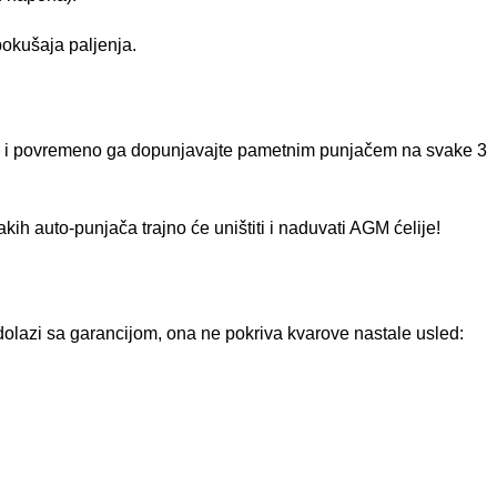
pokušaja paljenja.
tu i povremeno ga dopunjavajte pametnim punjačem na svake 3
ih auto-punjača trajno će uništiti i naduvati AGM ćelije!
olazi sa garancijom, ona ne pokriva kvarove nastale usled: