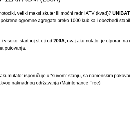
tocikl, veliki maksi skuter ili moćni radni ATV (kvad)?
UNIBAT
m pokrene ogromne agregate preko 1000 kubika i obezbedi stabi
 i visokoj startnoj struji od
200A
, ovaj akumulator je otporan na 
ga putovanja.
 akumulator isporučuje u “suvom” stanju, sa namenskim pakovanje
ikakvog naknadnog održavanja (Maintenance Free).