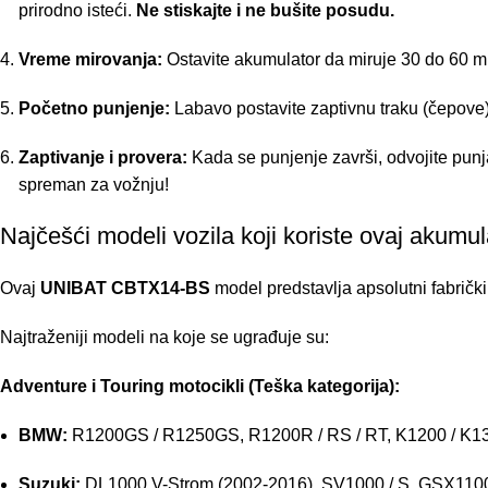
prirodno isteći.
Ne stiskajte i ne bušite posudu.
Vreme mirovanja:
Ostavite akumulator da miruje 30 do 60 min
Početno punjenje:
Labavo postavite zaptivnu traku (čepove) 
Zaptivanje i provera:
Kada se punjenje završi, odvojite punj
spreman za vožnju!
Najčešći modeli vozila koji koriste ovaj akumul
Ovaj
UNIBAT CBTX14-BS
model predstavlja apsolutni fabrički
Najtraženiji modeli na koje se ugrađuje su:
Adventure i Touring motocikli (Teška kategorija):
BMW:
R1200GS / R1250GS, R1200R / RS / RT, K1200 / K1300
Suzuki:
DL1000 V-Strom (2002-2016), SV1000 / S, GSX110