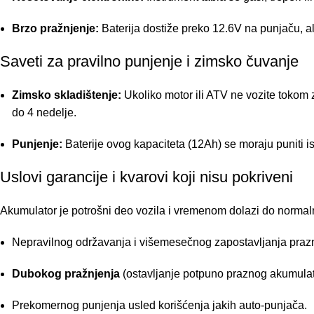
Brzo pražnjenje:
Baterija dostiže preko 12.6V na punjaču, al
Saveti za pravilno punjenje i zimsko čuvanje
Zimsko skladištenje:
Ukoliko motor ili ATV ne vozite toko
do 4 nedelje.
Punjenje:
Baterije ovog kapaciteta (12Ah) se moraju puniti is
Uslovi garancije i kvarovi koji nisu pokriveni
Akumulator je potrošni deo vozila i vremenom dolazi do normal
Nepravilnog održavanja i višemesečnog zapostavljanja prazn
Dubokog pražnjenja
(ostavljanje potpuno praznog akumulat
Prekomernog punjenja usled korišćenja jakih auto-punjača.