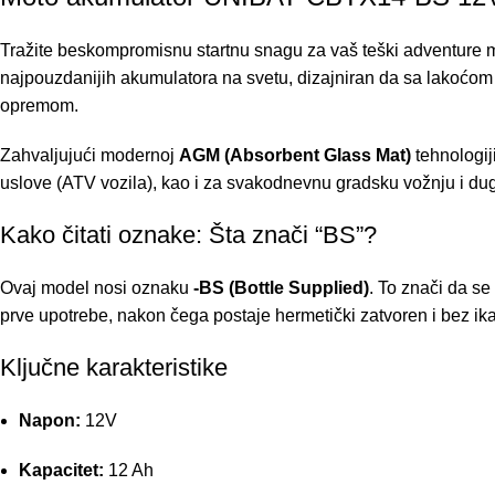
Tražite beskompromisnu startnu snagu za vaš teški adventure mo
najpouzdanijih akumulatora na svetu, dizajniran da sa lakoćo
opremom.
Zahvaljujući modernoj
AGM (Absorbent Glass Mat)
tehnologiji
uslove (ATV vozila), kao i za svakodnevnu gradsku vožnju i du
Kako čitati oznake: Šta znači “BS”?
Ovaj model nosi oznaku
-BS (Bottle Supplied)
. To znači da se
prve upotrebe, nakon čega postaje hermetički zatvoren i bez 
Ključne karakteristike
Napon:
12V
Kapacitet:
12 Ah