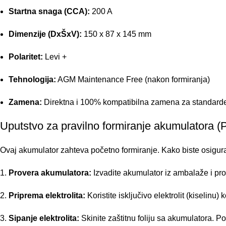
Startna snaga (CCA):
200 A
Dimenzije (DxŠxV):
150 x 87 x 145 mm
Polaritet:
Levi +
Tehnologija:
AGM Maintenance Free (nakon formiranja)
Zamena:
Direktna i 100% kompatibilna zamena za standar
Uputstvo za pravilno formiranje akumulatora (
Ovaj akumulator zahteva početno formiranje. Kako biste osigural
Provera akumulatora:
Izvadite akumulator iz ambalaže i prov
Priprema elektrolita:
Koristite isključivo elektrolit (kiselinu) 
Sipanje elektrolita:
Skinite zaštitnu foliju sa akumulatora. P