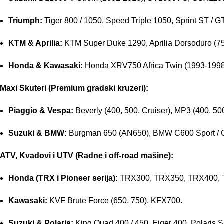
Triumph:
Tiger 800 / 1050, Speed Triple 1050, Sprint ST / G
KTM & Aprilia:
KTM Super Duke 1290, Aprilia Dorsoduro (750
Honda & Kawasaki:
Honda XRV750 Africa Twin (1993-1998
Maxi Skuteri (Premium gradski kruzeri):
Piaggio & Vespa:
Beverly (400, 500, Cruiser), MP3 (400, 5
Suzuki & BMW:
Burgman 650 (AN650), BMW C600 Sport / 
ATV, Kvadovi i UTV (Radne i off-road mašine):
Honda (TRX i Pioneer serija):
TRX300, TRX350, TRX400, TR
Kawasaki:
KVF Brute Force (650, 750), KFX700.
Suzuki & Polaris:
King Quad 400 / 450, Eiger 400, Polaris S