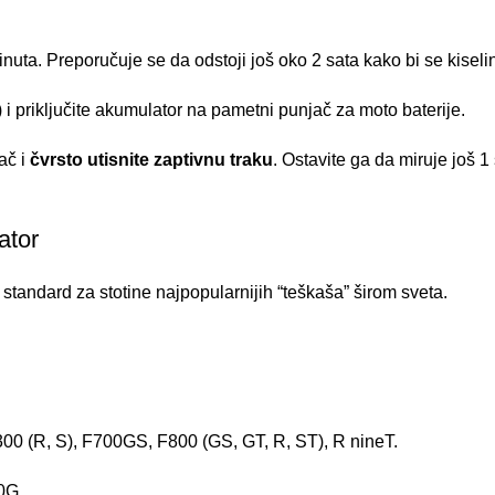
uta. Preporučuje se da odstoji još oko 2 sata kako bi se kiseli
i priključite akumulator na pametni punjač za moto baterije.
ač i
čvrsto utisnite zaptivnu traku
. Ostavite ga da miruje još 1
ator
 standard za stotine najpopularnijih “teškaša” širom sveta.
 (R, S), F700GS, F800 (GS, GT, R, ST), R nineT.
0G.