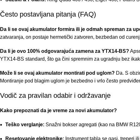
Često postavljana pitanja (FAQ)
Da li se ovaj akumulator formira ili je odmah spreman za u
zatvaranja, on postaje hermetički zatvoren, bezbedan od curenj
Da li je ovo 100% odgovarajuća zamena za YTX14-BS?
Apso
YTX14-BS standard, što ga čini spremnim za ugradnju bez ikak
Može li se ovaj akumulator montirati pod uglom?
Da. S obzir
Montiranje pod blagim uglom je bezbedno i vrlo često predviđe
Vodič za pravilan odabir i održavanje
Kako prepoznati da je vreme za novi akumulator?
Teško verglanje:
Snažni bokser agregati (kao na BMW R1200G
Resetovanje elektronike:
Instrument tabla se gasi, treperi i