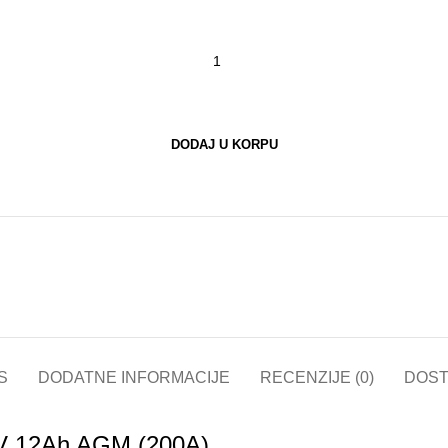
DODAJ U KORPU
S
DODATNE INFORMACIJE
RECENZIJE (0)
DOST
V 12Ah AGM (200A)