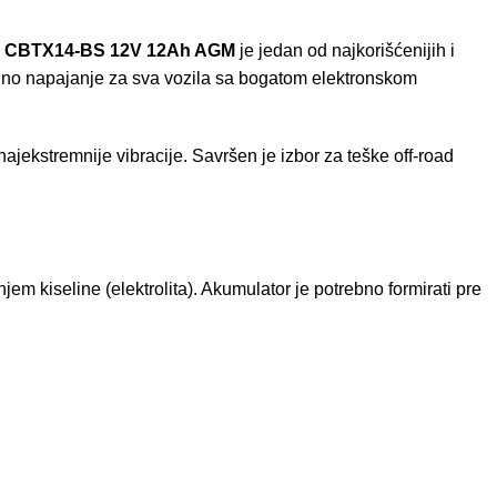
 CBTX14-BS 12V 12Ah AGM
je jedan od najkorišćenijih i
lno napajanje za sva vozila sa bogatom elektronskom
najekstremnije vibracije. Savršen je izbor za teške off-road
m kiseline (elektrolita). Akumulator je potrebno formirati pre