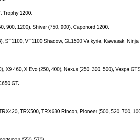
T, Trophy 1200.
, 900, 1200), Shiver (750, 900), Caponord 1200.
), ST1100, VT1100 Shadow, GL1500 Valkyrie, Kawasaki Ninja
00), X9 460, X Evo (250, 400), Nexus (250, 300, 500), Vespa G
C650 GT.
X420, TRX500, TRX680 Rincon, Pioneer (500, 520, 700, 100
portsman (550, 570).