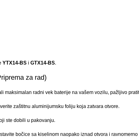
de
YTX14-BS
i
GTX14-BS
.
Priprema za rad)
i maksimalan radni vek baterije na vašem vozilu, pažljivo prati
erite zaštitnu aluminijumsku foliju koja zatvara otvore.
koji ste dobili u pakovanju.
ostavite bočice sa kiselinom naopako iznad otvora i ravnomerno 