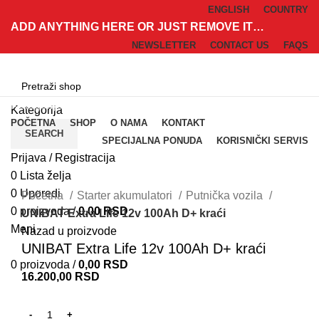
ENGLISH
COUNTRY
ADD ANYTHING HERE OR JUST REMOVE IT…
NEWSLETTER
CONTACT US
FAQS
Kategorije
Kategorija
POČETNA
SHOP
O NAMA
KONTAKT
SEARCH
SPECIJALNA PONUDA
KORISNIČKI SERVIS
Prijava / Registracija
0
Lista želja
Klik za uvećanje
0
Uporedi
Početna
Starter akumulatori
Putnička vozila
0
proizvoda
/
0,00
RSD
UNIBAT Extra Life 12v 100Ah D+ kraći
Meni
Nazad u proizvode
UNIBAT Extra Life 12v 100Ah D+ kraći
0
proizvoda
/
0,00
RSD
16.200,00
RSD