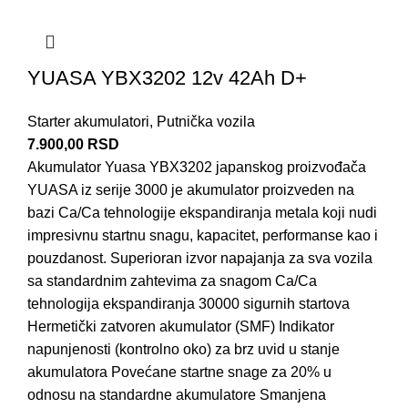
YUASA YBX3202 12v 42Ah D+
Starter akumulatori
,
Putnička vozila
7.900,00
RSD
Akumulator Yuasa YBX3202 japanskog proizvođača
YUASA iz serije 3000 je akumulator proizveden na
bazi Ca/Ca tehnologije ekspandiranja metala koji nudi
impresivnu startnu snagu, kapacitet, performanse kao i
pouzdanost. Superioran izvor napajanja za sva vozila
sa standardnim zahtevima za snagom Ca/Ca
tehnologija ekspandiranja 30000 sigurnih startova
Hermetički zatvoren akumulator (SMF) Indikator
napunjenosti (kontrolno oko) za brz uvid u stanje
akumulatora Povećane startne snage za 20% u
odnosu na standardne akumulatore Smanjena