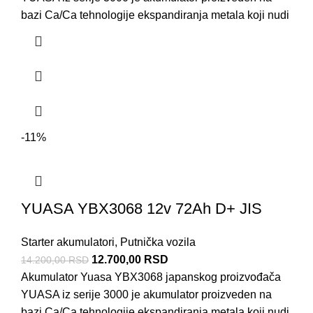
bazi Ca/Ca tehnologije ekspandiranja metala koji nudi
-11%
YUASA YBX3068 12v 72Ah D+ JIS
Starter akumulatori
,
Putnička vozila
12.700,00
RSD
14.200,00
RSD
Akumulator Yuasa YBX3068 japanskog proizvođača
YUASA iz serije 3000 je akumulator proizveden na
bazi Ca/Ca tehnologije ekspandiranja metala koji nudi