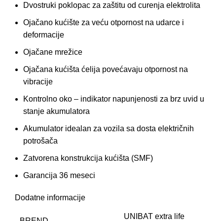
Dvostruki poklopac za zaštitu od curenja elektrolita
Ojačano kućište za veću otpornost na udarce i
deformacije
Ojačane mrežice
Ojačana kućišta ćelija povećavaju otpornost na
vibracije
Kontrolno oko – indikator napunjenosti za brz uvid u
stanje akumulatora
Akumulator idealan za vozila sa dosta električnih
potrošača
Zatvorena konstrukcija kućišta (SMF)
Garancija 36 meseci
Dodatne informacije
UNIBAT extra life
BREND