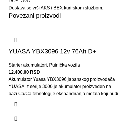
DOSTAVA
Dostava se vrši AKS i BEX kurirskom službom.
Povezani proizvodi
YUASA YBX3096 12v 76Ah D+
Starter akumulatori
,
Putnička vozila
12.400,00
RSD
Akumulator Yuasa YBX3096 japanskog proizvođača
YUASA iz serije 3000 je akumulator proizveden na
bazi Ca/Ca tehnologije ekspandiranja metala koji nudi