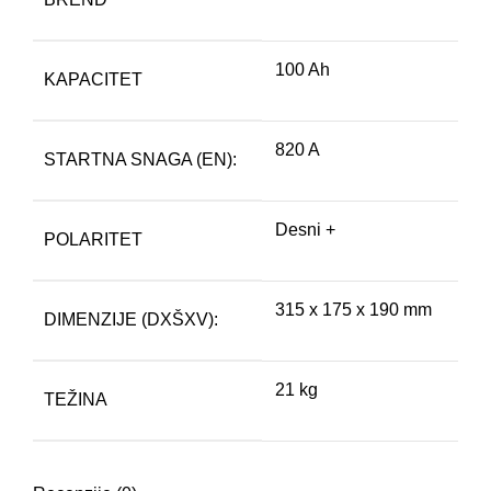
100 Ah
KAPACITET
820 A
STARTNA SNAGA (EN):
Desni +
POLARITET
315 x 175 x 190 mm
DIMENZIJE (DXŠXV):
21 kg
TEŽINA