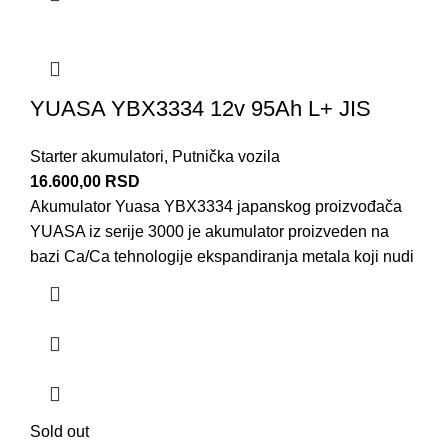
YUASA YBX3334 12v 95Ah L+ JIS
Starter akumulatori
,
Putnička vozila
16.600,00
RSD
Akumulator Yuasa YBX3334 japanskog proizvođača
YUASA iz serije 3000 je akumulator proizveden na
bazi Ca/Ca tehnologije ekspandiranja metala koji nudi
Sold out