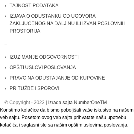
TAJNOST PODATAKA
IZJAVA O ODUSTANKU OD UGOVORA
ZAKLJUČENOG NA DALJINU ILI IZVAN POSLOVNIH
PROSTORIJA
–
IZUZIMANJE ODGOVORNOSTI
OPŠTI USLOVI POSLOVANJA
PRAVO NA ODUSTAJANJE OD KUPOVINE
PRITUŽBE I SPOROVI
© Copyright - 2022 |
Izrada sajta NumberOneTM
Koristimo kolačiće da bismo poboljšali vaše iskustvo na našem
veb sajtu. Posetom ovog veb sajta prihvatate našu upotrebu
kolačića i saglasni ste sa našim opštim uslovima poslovanja.