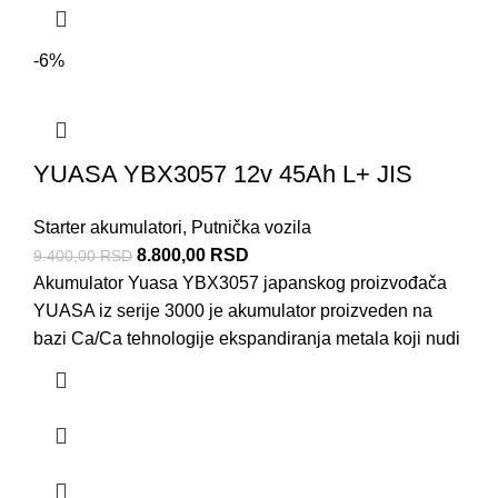
-6%
YUASA YBX3057 12v 45Ah L+ JIS
Starter akumulatori
,
Putnička vozila
8.800,00
RSD
9.400,00
RSD
Akumulator Yuasa YBX3057 japanskog proizvođača
YUASA iz serije 3000 je akumulator proizveden na
bazi Ca/Ca tehnologije ekspandiranja metala koji nudi