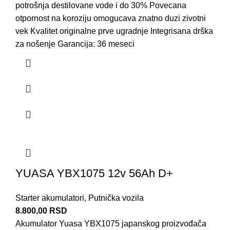
potrošnja destilovane vode i do 30% Povecana
otpornost na koroziju omogucava znatno duzi zivotni
vek Kvalitet originalne prve ugradnje Integrisana drška
za nošenje Garancija: 36 meseci
YUASA YBX1075 12v 56Ah D+
Starter akumulatori
,
Putnička vozila
8.800,00
RSD
Akumulator Yuasa YBX1075 japanskog proizvođača