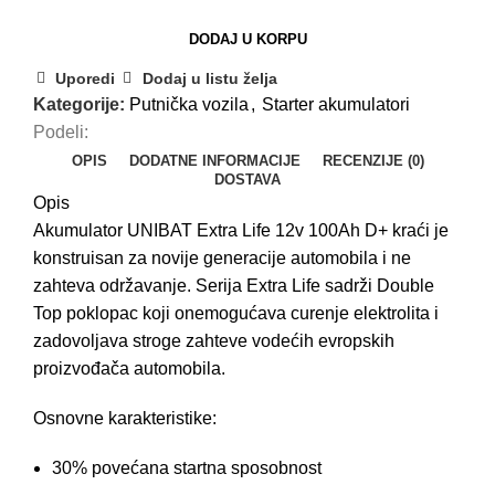
DODAJ U KORPU
Uporedi
Dodaj u listu želja
Kategorije:
Putnička vozila
,
Starter akumulatori
Podeli:
OPIS
DODATNE INFORMACIJE
RECENZIJE (0)
DOSTAVA
Opis
Akumulator UNIBAT Extra Life 12v 100Ah D+ kraći je
konstruisan za novije generacije automobila i ne
zahteva održavanje. Serija Extra Life sadrži Double
Top poklopac koji onemogućava curenje elektrolita i
zadovoljava stroge zahteve vodećih evropskih
proizvođača automobila.
Osnovne karakteristike:
30% povećana startna sposobnost