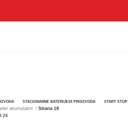
OIZVODA
STACIONARNE BATERIJE
24 PROIZVODA
START STOP
arter akumulatori
Strana 19
8
24