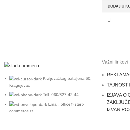
DODAJ U K
Važni linkovi
REKLAMA
Kraljevačkog bataljona 60,
TAJNOST
Kragujevac
Tell: 060/627-42-44
IZJAVA O
ZAKLJUČE
Email: office@start-
IZVAN PO
commerce.rs