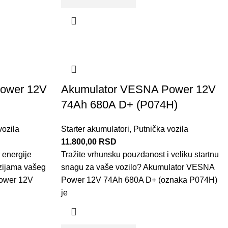
ower 12V
Akumulator VESNA Power 12V
)
74Ah 680A D+ (P074H)
vozila
Starter akumulatori
,
Putnička vozila
11.800,00
RSD
 energije
Tražite vrhunsku pouzdanost i veliku startnu
zijama vašeg
snagu za vaše vozilo? Akumulator VESNA
ower 12V
Power 12V 74Ah 680A D+ (oznaka P074H)
je