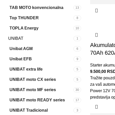
TAB MOTO konvencionalna
13
Top THUNDER
8
TOPLA Energy
10
UNIBAT
1
Akumulat
Unibat AGM
6
70Ah 620
Unibat EFB
9
Starter akumu
UNIBAT extra life
5
9.500,00
RS
Tražite pouzd
UNIBAT moto CX series
5
za vaš autom
UNIBAT moto MF series
30
Power 12V 7
predstavlja o
UNIBAT moto READY series
17
UNIBAT Tradicional
3