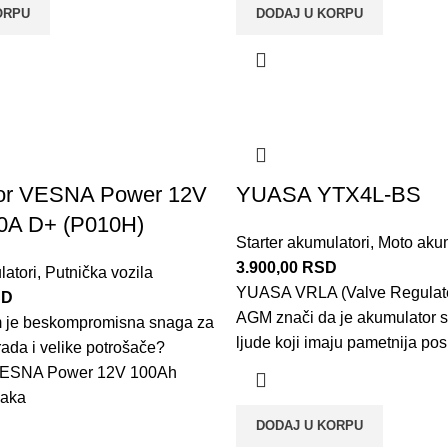
ORPU
DODAJ U KORPU
or VESNA Power 12V
YUASA YTX4L-BS
0A D+ (P010H)
Starter akumulatori
,
Moto akum
3.900,00
RSD
latori
,
Putnička vozila
YUASA VRLA (Valve Regulate
SD
AGM znači da je akumulator 
 je beskompromisna snaga za
ljude koji imaju pametnija po
rada i velike potrošače?
VESNA Power 12V 100Ah
naka
DODAJ U KORPU