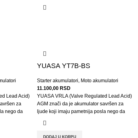
YUASA YT7B-BS
ulatori
Starter akumulatori
,
Moto akumulatori
11.100,00
RSD
d Lead Acid)
YUASA VRLA (Valve Regulated Lead Acid)
savršen za
AGM znači da je akumulator savršen za
sla nego da
ljude koji imaju pametnija posla nego da
DODAJ U KORPU