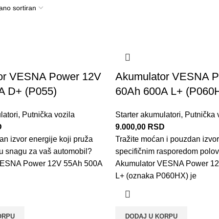
or VESNA Power 12V
Akumulator VESNA P
A D+ (P055)
60Ah 600A L+ (P060
latori
,
Putnička vozila
Starter akumulatori
,
Putnička 
D
9.000,00
RSD
an izvor energije koji pruža
Tražite moćan i pouzdan izvor
nu snagu za vaš automobil?
specifičnim rasporedom polo
VESNA Power 12V 55Ah 500A
Akumulator VESNA Power 1
L+ (oznaka P060HX) je
ORPU
DODAJ U KORPU