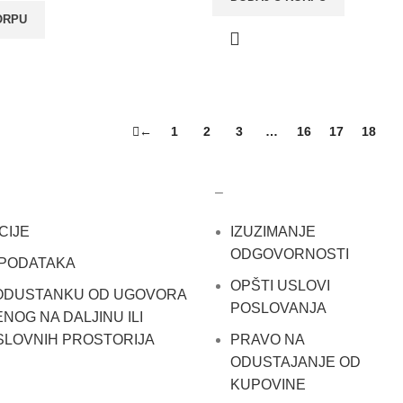
ORPU
←
1
2
3
…
16
17
18
1
–
CIJE
IZUZIMANJE
ODGOVORNOSTI
 PODATAKA
OPŠTI USLOVI
 ODUSTANKU OD UGOVORA
POSLOVANJA
NOG NA DALJINU ILI
SLOVNIH PROSTORIJA
PRAVO NA
ODUSTAJANJE OD
KUPOVINE