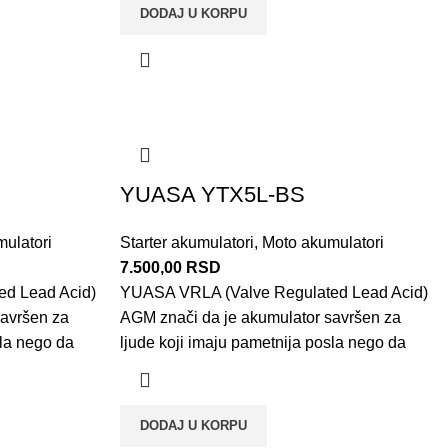
DODAJ U KORPU
YUASA YTX5L-BS
ulatori
Starter akumulatori
,
Moto akumulatori
7.500,00
RSD
d Lead Acid)
YUASA VRLA (Valve Regulated Lead Acid)
savršen za
AGM znači da je akumulator savršen za
sla nego da
ljude koji imaju pametnija posla nego da
DODAJ U KORPU