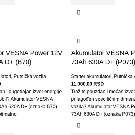
or VESNA Power 12V
Akumulator VESNA P
A D+ (B70)
73Ah 630A D+ (P073
latori
,
Putnička vozila
Starter akumulatori
,
Putnička 
D
11.000,00
RSD
an i dugotrajan izvor energije
Tražite pouzdan i moćan izvor
obil? Akumulator VESNA
prilagođen specifičnim dimen
0Ah 620A D+ (oznaka B70)
vozila? Akumulator VESNA P
ptimalno
73Ah 630A D+ (oznaka P073)