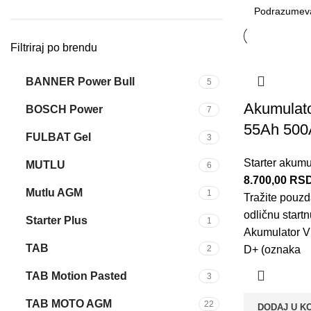
Filtriraj po brendu
BANNER Power Bull
5
Akumulat
BOSCH Power
7
55Ah 500
FULBAT Gel
3
Starter akumu
MUTLU
6
8.700,00
RS
Mutlu AGM
1
Tražite pouzd
odličnu start
Starter Plus
1
Akumulator 
TAB
2
D+ (oznaka
TAB Motion Pasted
3
TAB MOTO AGM
22
DODAJ U K