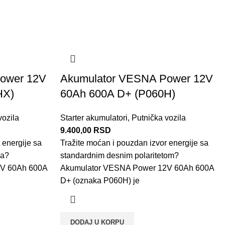
ower 12V
Akumulator VESNA Power 12V
HX)
60Ah 600A D+ (P060H)
vozila
Starter akumulatori
,
Putnička vozila
9.400,00
RSD
 energije sa
Tražite moćan i pouzdan izvor energije sa
va?
standardnim desnim polaritetom?
2V 60Ah 600A
Akumulator VESNA Power 12V 60Ah 600A
D+ (oznaka P060H) je
DODAJ U KORPU