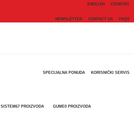
ENGLISH
COUNTRY
NEWSLETTER
CONTACT US
FAQS
SPECIJALNA PONUDA
KORISNIČKI SERVIS
 SISTEM
67 PROIZVODA
GUME
0 PROIZVODA