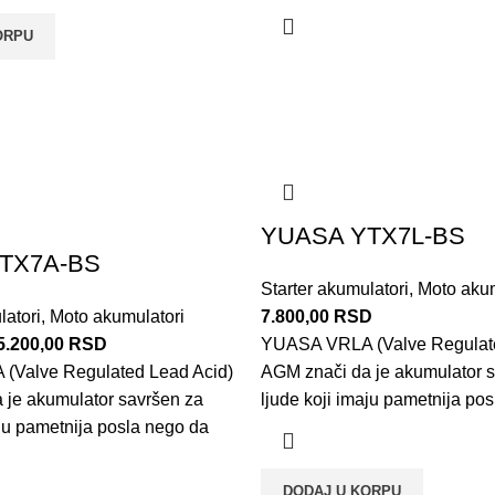
ORPU
YUASA YTX7L-BS
TX7A-BS
Starter akumulatori
,
Moto akum
latori
,
Moto akumulatori
7.800,00
RSD
5.200,00
RSD
YUASA VRLA (Valve Regulate
(Valve Regulated Lead Acid)
AGM znači da je akumulator 
 je akumulator savršen za
ljude koji imaju pametnija po
aju pametnija posla nego da
DODAJ U KORPU