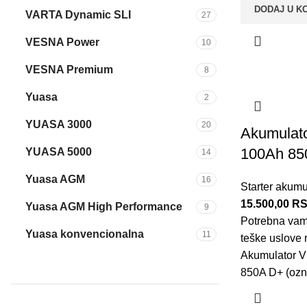
DODAJ U K
VARTA Dynamic SLI
27
VESNA Power
10
VESNA Premium
8
Yuasa
2
YUASA 3000
20
Akumulat
100Ah 85
YUASA 5000
14
Yuasa AGM
16
Starter akumu
15.500,00
R
Yuasa AGM High Performance
9
Potrebna vam
Yuasa konvencionalna
11
teške uslove 
Akumulator 
850A D+ (oz