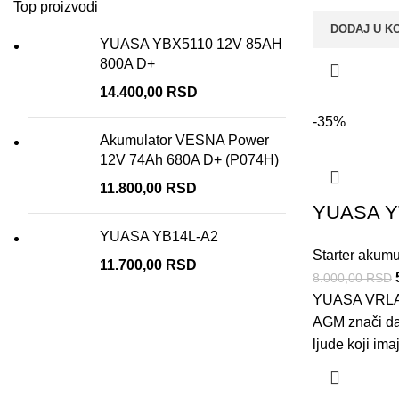
Top proizvodi
DODAJ U K
YUASA YBX5110 12V 85AH
800A D+
14.400,00
RSD
-35%
Akumulator VESNA Power
12V 74Ah 680A D+ (P074H)
11.800,00
RSD
YUASA Y
YUASA YB14L-A2
Starter akumu
11.700,00
RSD
8.000,00
RSD
YUASA VRLA 
AGM znači da
ljude koji im