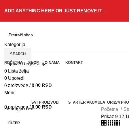
ADD ANYTHING HERE OR JUST REMOVE IT…
Kategorija
SEARCH
Kategorije
POČETNA
SHOP
O NAMA
KONTAKT
Prijava / Registracija
0
Lista želja
0
Uporedi
Starter akumulatori
0
proizvoda
/
0,00
RSD
Meni
Kategorije
SVI
PROIZVODI
STARTER AKUMULATORI
274 PR
0
proizvoda
/
0,00
RSD
Filtriraj po ceni
Početna
St
Prikaz
9
12
1
FILTER